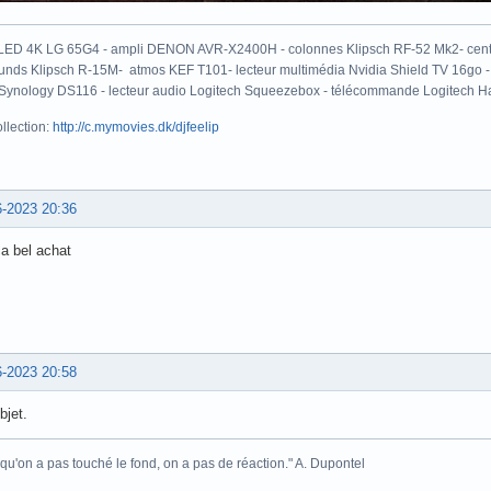
LED 4K LG 65G4 - ampli DENON AVR-X2400H - colonnes Klipsch RF-52 Mk2- centr
unds Klipsch R-15M- atmos KEF T101- lecteur multimédia Nvidia Shield TV 16go 
ynology DS116 - lecteur audio Logitech Squeezebox - télécommande Logitech H
llection:
http://c.mymovies.dk/djfeelip
6-2023 20:36
ça bel achat
6-2023 20:58
bjet.
 qu'on a pas touché le fond, on a pas de réaction." A. Dupontel