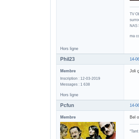
TV O
surro
NAS S
ma co
Hors ligne
Phil23
14-0
Membre
Joli 
Inscription : 12-03-2019
Messages : 1 638
Hors ligne
Pcfun
14-0
Membre
Bel o
"Tant