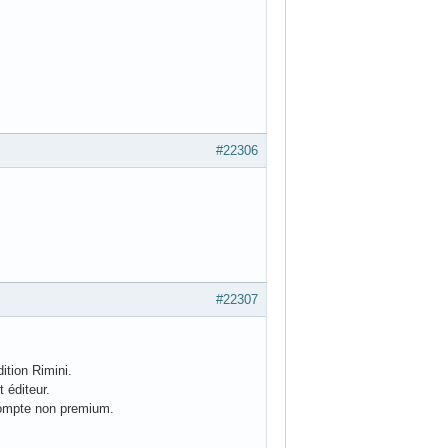
#22306
#22307
ition Rimini.
 éditeur.
 compte non premium.