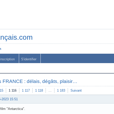
ançais.com
m
Inscription
S'identifier
 FRANCE : délais, dégâts, plaisir…
115
1 116
1 117
1 118
…
1 183
Suivant
6-2023 15:51
 film "Antarctica".