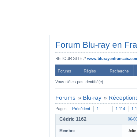
Forum Blu-ray en Fr
RETOUR SITE //
www.blurayenfrancais.co
Forums
Règles
Recherche
Vous n'êtes pas identifié(e).
Forums
»
Blu-ray
»
Réceptions
Pages :
Précédent
1
…
1 114
1 
Cédric 1162
06-0
Membre
Jolie