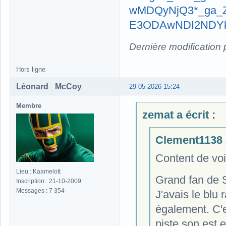
wMDQyNjQ3*_ga_
E3ODAwNDI2NDY
Dernière modification
Hors ligne
Léonard _McCoy
29-05-2026 15:24
Membre
zemat a écrit :
Clement1138 a
Content de voir
Lieu : Kaamelott
Grand fan de S
Inscription : 21-10-2009
Messages : 7 354
J'avais le blu 
également. C'e
piste son est 