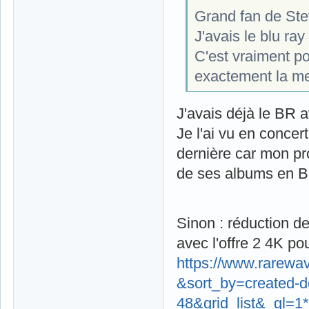
Grand fan de Stev
J'avais le blu ray
C'est vraiment po
exactement la m
J'avais déjà le BR a
Je l'ai vu en concert
dernière car mon pr
de ses albums en B
Sinon : réduction d
avec l'offre 2 4K po
https://www.rarewav
&sort_by=created-
48&grid_list&_gl