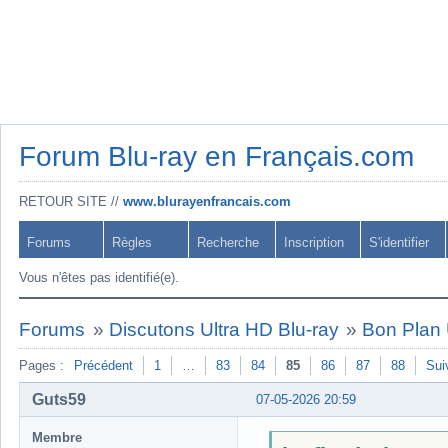
Forum Blu-ray en Français.com
RETOUR SITE //
www.blurayenfrancais.com
Forums
Règles
Recherche
Inscription
S'identifier
Vous n'êtes pas identifié(e).
Forums
»
Discutons Ultra HD Blu-ray
»
Bon Plan 
Pages :
Précédent
1
…
83
84
85
86
87
88
Sui
Guts59
07-05-2026 20:59
Membre