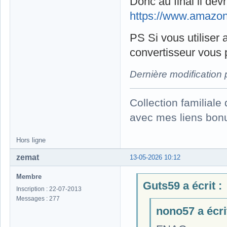
Donc au final il dev
https://www.amazo
PS Si vous utiliser a
convertisseur vous p
Dernière modification
Collection familial
avec mes liens bonu
Hors ligne
zemat
13-05-2026 10:12
Membre
Guts59 a écrit :
Inscription : 22-07-2013
Messages : 277
nono57 a écrit