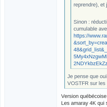
reprendre), et
Sinon : réduct
cumulable avec
https://www.ra
&sort_by=cre
48&grid_list
5My4xNzgwM
2NDYkbzEkZ
Je pense que oui,
VOSTFR sur les 2 
Version québécoise 
Les amaray 4K qui s