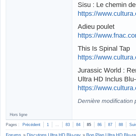
Sisu : Le chemin de
https://www.cultura
Adieu poulet
https://www.fnac.c
This Is Spinal Tap
https://www.cultura
Jurassic World : Re
Ultra HD Inclus Blu
https://www.cultura
Dernière modification
Hors ligne
Pages :
Précédent
1
…
83
84
85
86
87
88
Sui
Forums
»
Discutons Ultra HD Blu-ray
»
Bon Plan Ultra HD Blu-r