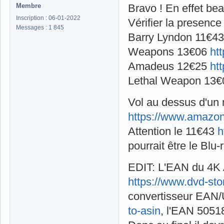
Membre
Bravo ! En effet be
Inscription : 06-01-2022
Vérifier la presenc
Messages : 1 845
Barry Lyndon 11€4
Weapons 13€06
ht
Amadeus 12€25
ht
Lethal Weapon 13
Vol au dessus d'un
https://www.amazo
Attention le 11€43
h
pourrait être le Blu
EDIT: L'EAN du 4K 
https://www.dvd-st
convertisseur EAN
to-asin
, l'EAN 5051