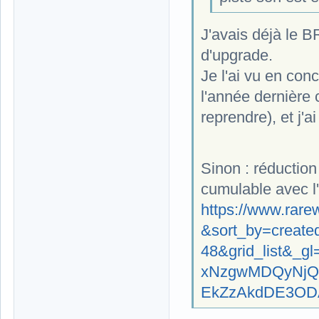
J'avais déjà le B
d'upgrade.
Je l'ai vu en conc
l'année dernière
reprendre), et j'
Sinon : réductio
cumulable avec l'
https://www.rarew
&sort_by=create
48&grid_list&_
xNzgwMDQyNjQ
EkZzAkdDE3OD