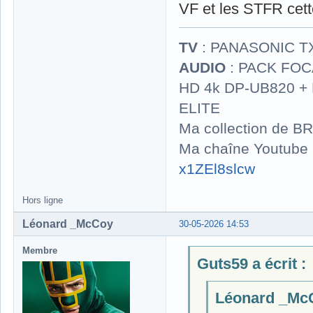
VF et les STFR cette
TV
: PANASONIC T
AUDIO
: PACK FOCA
HD 4k DP-UB820 
ELITE
Ma collection de BR
Ma chaîne Youtube
x1ZEl8slcw
Hors ligne
Léonard _McCoy
30-05-2026 14:53
Membre
Guts59 a écrit :
Léonard _McCo