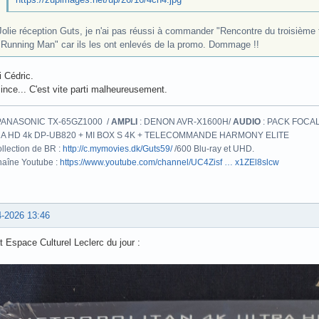
Jolie réception Guts, je n'ai pas réussi à commander "Rencontre du troisième 
"Running Man" car ils les ont enlevés de la promo. Dommage !!
 Cédric.
nce... C'est vite parti malheureusement.
PANASONIC TX-65GZ1000 /
AMPLI
: DENON AVR-X1600H/
AUDIO
: PACK FOCAL
A HD 4k DP-UB820 + MI BOX S 4K + TELECOMMANDE HARMONY ELITE
llection de BR :
http://c.mymovies.dk/Guts59/
/600 Blu-ray et UHD.
aîne Youtube :
https://www.youtube.com/channel/UC4Zisf … x1ZEl8slcw
4-2026 13:46
 Espace Culturel Leclerc du jour :