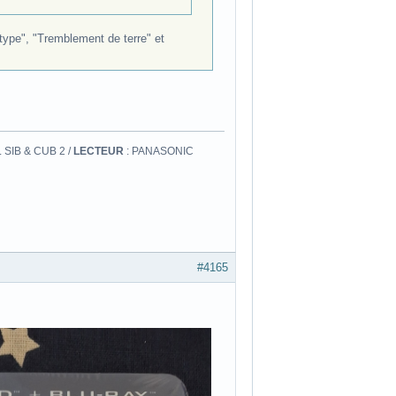
type", "Tremblement de terre" et
 SIB & CUB 2 /
LECTEUR
: PANASONIC
#4165