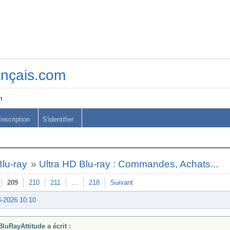
ançais.com
m
Inscription
S'identifier
lu-ray
»
Ultra HD Blu-ray : Commandes, Achats...
209
210
211
…
218
Suivant
4-2026 10:10
BluRayAttitude a écrit :