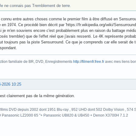
Je ne connais pas Tremblement de terre.
t connu entre autres choses comme le premier film à être diffusé en Sensurro
e en 1974. Ce procédé bien décrit par 'https://fr.wikipedia.org/wiki/Sensurrou
i je m'en souviens encore c'est probablement plus en raison du battage média
sés trembler) que de l'effet réel que j'avais ressenti. Le 4K représente prob
lut toujours pas la piste Sensurround. Ce que je comprends car elle serait de 
espondant.
ction familiale de BR, DVD, Enregistrements
http://filmenfr.free.fr
avec mes liens bonu
4-2026 10:25
'est clairement pas de la même génération.
films DVD depuis 2002 dont 1951 Blu-ray , 952 UHD dont 502 Dolby Vision , 574 St
 Panasonic LZ2000 65 "+ Panasonic UB820 & UB450 + Denon X3700H 7.1.2