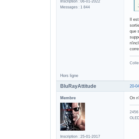
Inscription : 06-01-2022
Messages : 1 844
Il es
sorti
que s
suppo
n'inc
corr
Colle
Hors ligne
BluRayAttitude
20-0
Membre
On n
2456 
OLED
Inscription : 25-01-2017