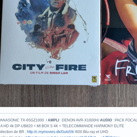
PANASONIC TX-65GZ1000 /
AMPLI
: DENON AVR-X1600H/
AUDIO
: PACK FOCAL
A HD 4k DP-UB820 + MI BOX S 4K + TELECOMMANDE HARMONY ELITE
llection de BR :
http://c.mymovies.dk/Guts59/
/600 Blu-ray et UHD.