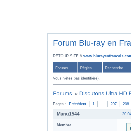
Forum Blu-ray en Fr
RETOUR SITE //
www.blurayenfrancais.co
Forums
Règles
Recherche
Vous n'êtes pas identifié(e).
Forums
»
Discutons Ultra HD B
Pages :
Précédent
1
…
207
208
Manu1544
20-0
Membre