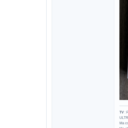
TV
: 
ULTR
Ma co