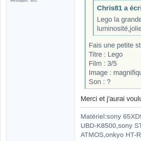
Messages : 801
Chris81 a écri
Lego la grande
luminosité,joli
Fais une petite s
Titre : Lego
Film : 3/5
Image : magnifiqu
Son : ?
Merci et j'aurai vou
Matériel:sony 65X
UBD-K8500,sony S
ATMOS,onkyo HT-R