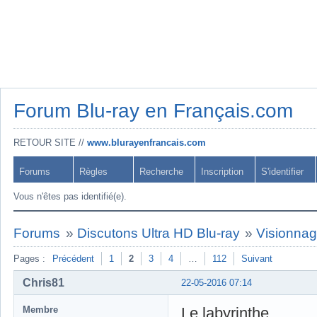
Forum Blu-ray en Français.com
RETOUR SITE //
www.blurayenfrancais.com
Forums
Règles
Recherche
Inscription
S'identifier
Vous n'êtes pas identifié(e).
Forums
»
Discutons Ultra HD Blu-ray
»
Visionnage
Pages :
Précédent
1
2
3
4
…
112
Suivant
Chris81
22-05-2016 07:14
Membre
Le labyrinthe