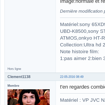
Image:normale et rel
Dernière modification
Matériel:sony 65X
UBD-K8500,sony S
ATMOS,onkyo HT-R
Collection:Ultra hd
Note histoire film:
1:pas aimer 2:bien 3
Hors ligne
Clement1138
22-05-2016 08:49
Membre
t'en regardes combi
Matériel : VP JVC 