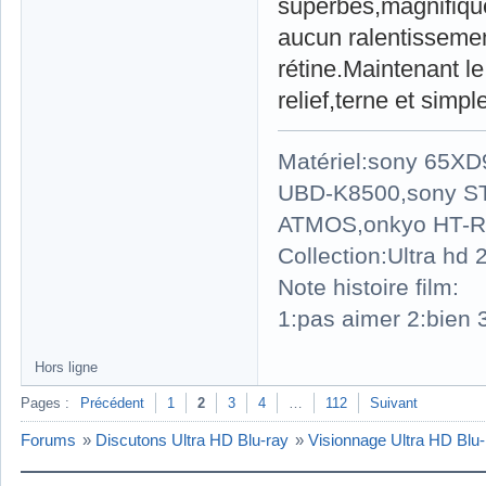
superbes,magnifique
aucun ralentissemen
rétine.Maintenant l
relief,terne et simpl
Matériel:sony 65X
UBD-K8500,sony S
ATMOS,onkyo HT-R
Collection:Ultra hd
Note histoire film:
1:pas aimer 2:bien 3
Hors ligne
Pages :
Précédent
1
2
3
4
…
112
Suivant
Forums
»
Discutons Ultra HD Blu-ray
»
Visionnage Ultra HD Blu-r