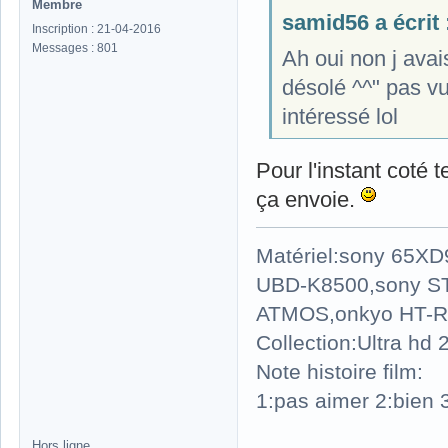
Membre
samid56 a écrit 
Inscription : 21-04-2016
Messages : 801
Ah oui non j avai
désolé ^^" pas vu
intéressé lol
Pour l'instant coté
ça envoie.
Matériel:sony 65X
UBD-K8500,sony S
ATMOS,onkyo HT-R
Collection:Ultra hd
Note histoire film:
1:pas aimer 2:bien 3
Hors ligne