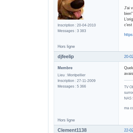
J'ai 
bien"
L'ori
c'est
Inscription : 20-04-2010
Messages : 3 383
http
Hors ligne
djfeelip
20-0
Membre
Quelq
avais
Lieu : Montpellier
Inscription : 27-11-2009
Messages : 5 366
TV O
surro
NAS S
ma co
Hors ligne
Clement1138
22-0