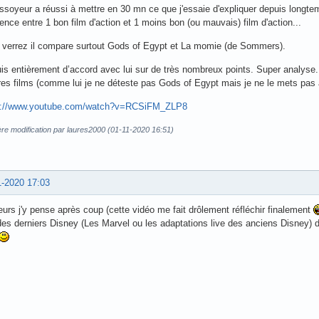
ssoyeur a réussi à mettre en 30 mn ce que j'essaie d'expliquer depuis longt
rence entre 1 bon film d'action et 1 moins bon (ou mauvais) film d'action...
 verrez il compare surtout Gods of Egypt et La momie (de Sommers).
is entièrement d’accord avec lui sur de très nombreux points. Super analyse..
tres films (comme lui je ne déteste pas Gods of Egypt mais je ne le mets p
s://www.youtube.com/watch?v=RCSiFM_ZLP8
re modification par laures2000 (01-11-2020 16:51)
1-2020 17:03
leurs j'y pense après coup (cette vidéo me fait drôlement réfléchir finalement
des derniers Disney (Les Marvel ou les adaptations live des anciens Disney)