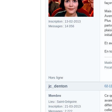
faço
Mais 
Aven
Plus 
Inscription : 13-02-2013
parto
Messages : 14 056
plais
initi
Et av
En to
Matér
Focal
Hors ligne
jc_denton
02-1
Membre
Ce qu
avaie
Lieu : Saint-Grégoire
diffé
Inscription : 21-03-2013
celle
Messages : 2 222