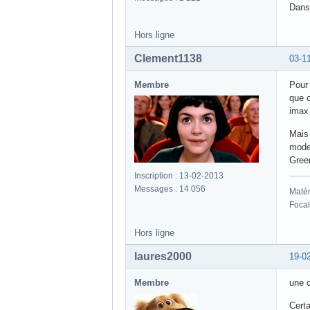
Dans
Hors ligne
Clement1138
03-1
Membre
Pour
que c
imax 
Mais 
mode 
Green
Inscription : 13-02-2013
Messages : 14 056
Matér
Focal
Hors ligne
laures2000
19-0
Membre
une c
Certa