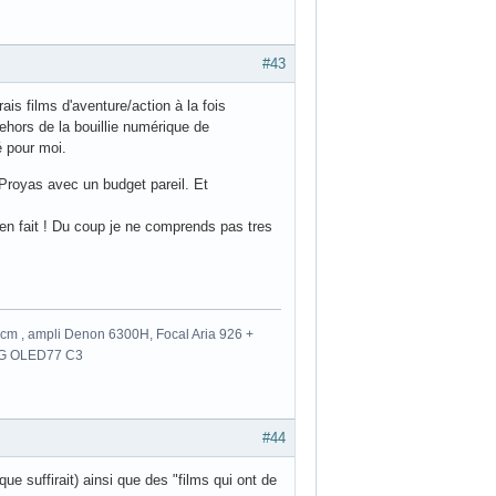
#43
is films d'aventure/action à la fois
dehors de la bouillie numérique de
é pour moi.
 Proyas avec un budget pareil. Et
 en fait ! Du coup je ne comprends pas tres
m , ampli Denon 6300H, Focal Aria 926 +
 LG OLED77 C3
#44
ue suffirait) ainsi que des "films qui ont de