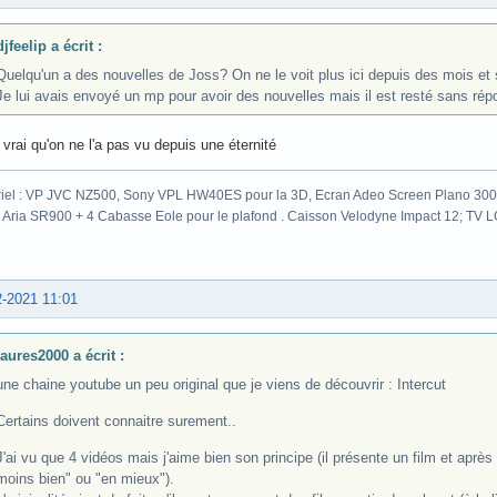
djfeelip a écrit :
Quelqu'un a des nouvelles de Joss? On ne le voit plus ici depuis des mois et 
Je lui avais envoyé un mp pour avoir des nouvelles mais il est resté sans répo
 vrai qu'on ne l'a pas vu depuis une éternité
iel : VP JVC NZ500, Sony VPL HW40ES pour la 3D, Ecran Adeo Screen Plano 300c
 Aria SR900 + 4 Cabasse Eole pour le plafond . Caisson Velodyne Impact 12; TV
2-2021 11:01
laures2000 a écrit :
une chaine youtube un peu original que je viens de découvrir : Intercut
Certains doivent connaitre surement..
J'ai vu que 4 vidéos mais j'aime bien son principe (il présente un film et après
moins bien" ou "en mieux").