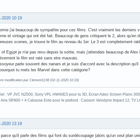
1-2020 10:19
mie j'ai beaucoup de sympathie pour ces films. C'est vraiment les derniers vra
ne et vintage qui ont été fait. Beaucoup de gens critiquent le 2, alors qu'en 
euses scenes, je trouve le film au niveau du 1er. Le 3 est completement rat
of Egypt je n'ai pas revu depuis la sortie, mais j'attendais beaucoup de Alex
tivement le film est raté sans etre mauvais.
ssoyeur parle souvent des nanars et je suis d'accord avec la description qu'il
pourquoi tu mets les Marvel dans cette catégorie?
ère modification par Clement1138 (02-11-2020 10:19)
iel : VP JVC NZ500, Sony VPL HW40ES pour la 3D, Ecran Adeo Screen Plano 300c
 Aria SR900 + 4 Cabasse Eole pour le plafond . Caisson Velodyne Impact 12; TV
1-2020 13:19
 parce qu'il parle des films qui font du surdécoupage (alors qu'un seul plan uniq