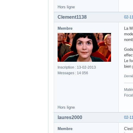
Hors ligne
Clement1138
02-1
Membre
La Mo
moder
nombr
Gods 
effec
Le fo
bien 
Inscription : 13-02-2013
Messages : 14 056
Derni
Matér
Focal
Hors ligne
laures2000
02-1
Membre
C'est