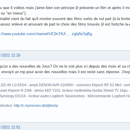
vu que 4 vidéos mais j'aime bien son principe (il présente un film et après il 
 ou "en mieux").
ginalité vient du fait qu'il montre souvent des films sortis de nul part (à la li
 assez enlevé et amusant de part le choix des films trouvés (il est fortiche la-
s://www.youtube.com/channel/UC9nTKA … zglqNc5qBg
2-2021 12:16
u'un a des nouvelles de Joss? On ne le voit plus ici depuis des mois et sa ch
 envoyé un mp pour avoir des nouvelles mais il est resté sans réponse. J'espè
LED 4K LG 65G4 - ampli DENON AVR-X2400H - colonnes Klipsch RF-52 Mk2- centr
unds Klipsch R-15M- atmos KEF T101- lecteur multimédia Nvidia Shield TV 16go 
ynology DS116 - lecteur audio Logitech Squeezebox - télécommande Logitech H
llection:
http://c.mymovies.dk/djfeelip
2-2021 11:01