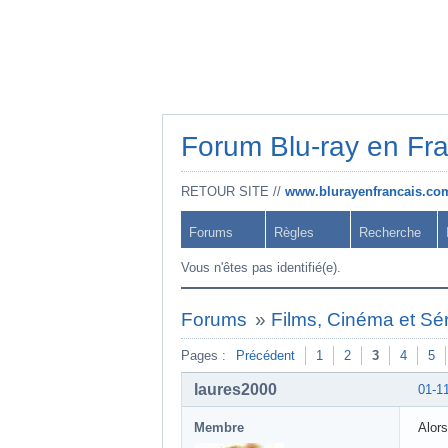
Forum Blu-ray en Fr
RETOUR SITE //
www.blurayenfrancais.co
Forums
Règles
Recherche
Vous n'êtes pas identifié(e).
Forums
»
Films, Cinéma et Sér
Pages :
Précédent
1
2
3
4
5
laures2000
01-1
Membre
Alors