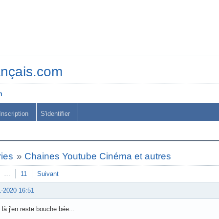
ançais.com
m
Inscription
S'identifier
ies
»
Chaines Youtube Cinéma et autres
…
11
Suivant
1-2020 16:51
 là j'en reste bouche bée...