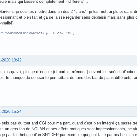
eule mais qui laissent complétement indifférent"...
arvel si je dois les mettre dans un des 2 "clans", je les mettrai plutôt dans 
ssionnant et bien fait et ça se laisse regarder sans déplaisir mais sans plu
nnalité)
re modification par laures2000 (02-11-2020 13:19)
1-2020 13:42
 plus ça va, plus je m'ennuie (et parfois m'endort) devant les scènes d'action
s, le manque de contrainte permettant de faire des tas de plans différents, au d
1-2020 15:24
 suis pas du tout anti CGI pour ma part, quand c'est bien intégré ça passe tre
is un gros fan de NOLAN et ses effets pratiques sont impressionnants, ne viei
gé par l'esthétique d'un SNYDER par exemple qui peut faire parfois bouilli nu