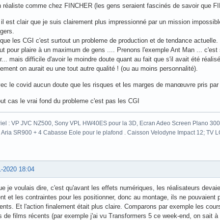
n réaliste comme chez FINCHER (les gens seraient fascinés de savoir que F
il est clair que je suis clairement plus impressionné par un mission impossible
gers.
que les CGI c'est surtout un probleme de production et de tendance actuelle.
ut pour plaire à un maximum de gens .... Prenons l'exemple Ant Man ... c'e
ir... mais difficile d'avoir le moindre doute quant au fait que s'il avait été ré
alement on aurait eu une tout autre qualité ! (ou au moins personnalité).
ec le covid aucun doute que les risques et les marges de manœuvre pris par l
ut cas le vrai fond du probleme c'est pas les CGI
iel : VP JVC NZ500, Sony VPL HW40ES pour la 3D, Ecran Adeo Screen Plano 300c
 Aria SR900 + 4 Cabasse Eole pour le plafond . Caisson Velodyne Impact 12; TV
1-2020 18:04
e je voulais dire, c'est qu'avant les effets numériques, les réalisateurs devai
nt et les contraintes pour les positionner, donc au montage, ils ne pouvaient 
rents. Et l'action finalement était plus claire. Comparons par exemple les co
s de films récents (par exemple j'ai vu Transformers 5 ce week-end, on sait à p