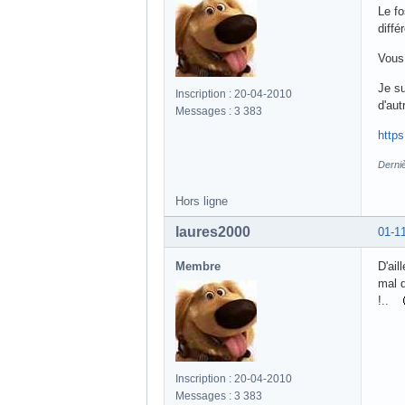
Le fo
diffé
Vous
Je su
Inscription : 20-04-2010
d'au
Messages : 3 383
http
Derniè
Hors ligne
laures2000
01-1
Membre
D'ail
mal 
!..
Inscription : 20-04-2010
Messages : 3 383