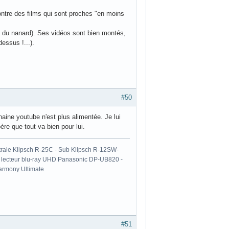
montre des films qui sont proches "en moins
mite du nanard). Ses vidéos sont bien montés,
dessus !...).
#50
aine youtube n'est plus alimentée. Je lui
re que tout va bien pour lui.
ale Klipsch R-25C - Sub Klipsch R-12SW-
- lecteur blu-ray UHD Panasonic DP-UB820 -
armony Ultimate
#51