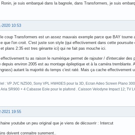
 Ronin, je suis embarqué dans la bagnole, dans Transformers, je suis embarq
1-2020 10:53
 le coup Transformers est un assez mauvais exemple parce que BAY tourne
e que l'on croit. C'est juste son style (qui effectivement dans cette poursuite 
et plans 2:35 est tres génante ici) qui ne fait pas mouche ici.
effectivement tu as raison le numérique permet de rajouter / d'intercaler des 
depuis environ 2005 est au montage épileptique et à la caméra tremblante. A
grass) autant la majorité du temps c'est raté. Mais ça cache effectivement u
iel : VP JVC NZ500, Sony VPL HW40ES pour la 3D, Ecran Adeo Screen Plano 300c
 Aria SR900 + 4 Cabasse Eole pour le plafond . Caisson Velodyne Impact 12; TV
2-2021 19:55
haine youtube un peu original que je viens de découvrir : Intercut
ins doivent connaitre surement..