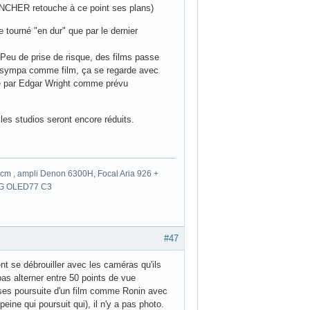
INCHER retouche à ce point ses plans)
 tourné "en dur" que par le dernier
 Peu de prise de risque, des films passe
st sympa comme film, ça se regarde avec
alisé par Edgar Wright comme prévu
es studios seront encore réduits.
m , ampli Denon 6300H, Focal Aria 926 +
 LG OLED77 C3
#47
ent se débrouiller avec les caméras qu'ils
pas alterner entre 50 points de vue
urses poursuite d'un film comme Ronin avec
eine qui poursuit qui), il n'y a pas photo.