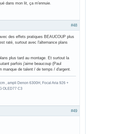
ué dans mon lit, ça m'ennuie.
#48
 avec des effets pratiques BEAUCOUP plus
est raté, surtout avec l'alternance plans
plans plus tard au montage. Et surtout la
utant parfois j'aime beaucoup (Paul
n manque de talent / de temps / d'argent.
m , ampli Denon 6300H, Focal Aria 926 +
 LG OLED77 C3
#49