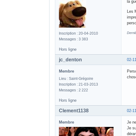
la gu
Les M
impre
perso
Derniè
Inscription : 20-04-2010
Messages : 3 383
Hors ligne
jc_denton
02-1
Membre
Perso
chose
Lieu : Saint-Grégoire
Inscription : 21-03-2013
Messages : 2 222
Hors ligne
Clement1138
02-1
Membre
Je ne
Je su
déran