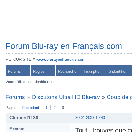
Forum Blu-ray en Français.com
RETOUR SITE //
www.blurayenfrancais.com
Forums
Règles
Recherche
Inscription
S'identifier
Vous n'êtes pas identifié(e).
Forums
»
Discutons Ultra HD Blu-ray
»
Coup de gu
Pages :
Précédent
1
2
3
Clement1138
30-01-2023 10:40
Membre
Toi tu trouves que c