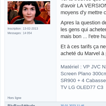
d'avoir LA VERSION 
moyens d'y mettre c
Apres la question de
les gens qui achete
Inscription : 13-02-2013
Messages : 14 054
mais bon ... l'etre h
Et à ces tarifs ça n
acheté du Marvel à 
Matériel : VP JVC 
Screen Plano 300cm
SR900 + 4 Cabasse 
TV LG OLED77 C3
Hors ligne
BluRayAttitude
30-01-2023 11:46