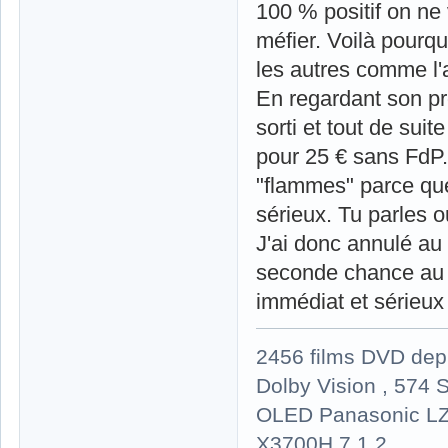
100 % positif on ne 
méfier. Voilà pourquo
les autres comme l'
En regardant son pr
sorti et tout de sui
pour 25 € sans FdP. 
"flammes" parce que
sérieux. Tu parles o
J'ai donc annulé au 
seconde chance au n
immédiat et sérieux 
2456 films DVD dep
Dolby Vision , 574 S
OLED Panasonic LZ
X3700H 7.1.2