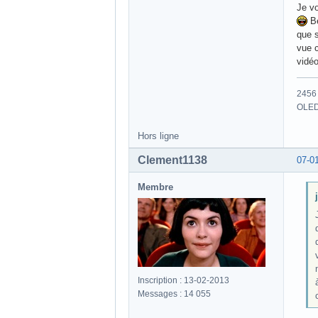
Je vo
Be
que s
vue c
vidé
2456 
OLED
Hors ligne
Clement1138
07-0
Membre
Inscription : 13-02-2013
Messages : 14 055