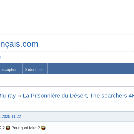
ançais.com
m
Inscription
S'identifier
lu-ray
»
La Prisonnière du Désert, The searchers 4
1-2025 11:22
K ?
Pour quoi faire ?