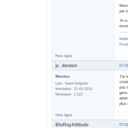
Meme
par r
Je su
essay
Matér
Focal
Hors ligne
jc_denton
07-0
Membre
J'ai 
s'int
Lieu : Saint-Grégoire
pas t
Inscription : 21-03-2013
gens 
Messages : 2 222
attei
plus 
Hors ligne
BluRayAttitude
07-0