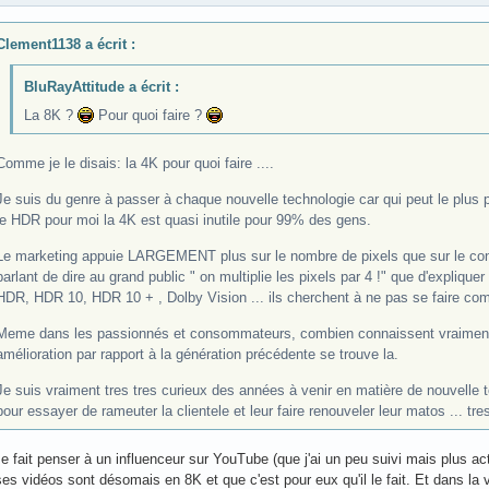
Clement1138 a écrit :
BluRayAttitude a écrit :
La 8K ?
Pour quoi faire ?
Comme je le disais: la 4K pour quoi faire ....
Je suis du genre à passer à chaque nouvelle technologie car qui peut le plus 
le HDR pour moi la 4K est quasi inutile pour 99% des gens.
Le marketing appuie LARGEMENT plus sur le nombre de pixels que sur le cont
parlant de dire au grand public " on multiplie les pixels par 4 !" que d'explique
HDR, HDR 10, HDR 10 + , Dolby Vision ... ils cherchent à ne pas se faire c
Meme dans les passionnés et consommateurs, combien connaissent vraiment la
amélioration par rapport à la génération précédente se trouve la.
Je suis vraiment tres tres curieux des années à venir en matière de nouvelle t
pour essayer de rameuter la clientele et leur faire renouveler leur matos ... tr
 fait penser à un influenceur sur YouTube (que j'ai un peu suivi mais plus a
es vidéos sont désomais en 8K et que c'est pour eux qu'il le fait. Et dans la v