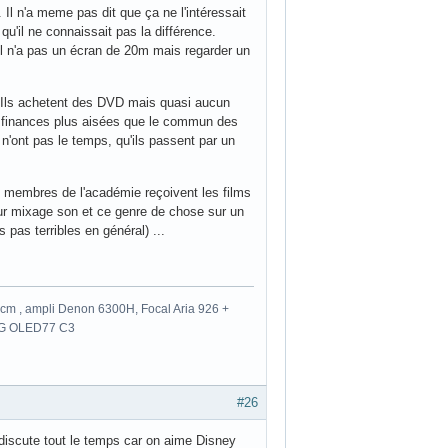
. Il n'a meme pas dit que ça ne l'intéressait
qu'il ne connaissait pas la différence.
'il n'a pas un écran de 20m mais regarder un
. Ils achetent des DVD mais quasi aucun
des finances plus aisées que le commun des
 n'ont pas le temps, qu'ils passent par un
s membres de l'académie reçoivent les films
ur mixage son et ce genre de chose sur un
pas terribles en général) ...
m , ampli Denon 6300H, Focal Aria 926 +
 LG OLED77 C3
#26
discute tout le temps car on aime Disney