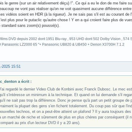
is le genre (sur un air relativement déçu) !". Ce qui a eu le don de me faire 
aucoup ne vont pas réaliser qu'on ne voit quasiment aucune différence entre 1
es vidéos soient en HDR (à la rigueur). Je ne sais pas s'il est au courant de l
'est plus pour le putaclic qu'autre chose ! Y en a qui croient faire plus de vues
o standard sans zoom(s) poussé(s).
films DVD depuis 2002 dont 1951 Blu-ray , 953 UHD dont 502 Dolby Vision , 574 St
 Panasonic LZ2000 65 "+ Panasonic UB820 & UB450 + Denon X3700H 7.1.2
1-2025 15:51
jc_denton a écrit :
J'ai regardé le dernier Video Club de Konbini avec Franck Dubosc. Le mec est p
qu'il s'intéresse un minimum à la technique. Et quand on lui demande s'il regar
qu'il ne sait pas trop la différence. Donc je pense qu'à part un petit groupe de
vraiment la plupart des gens s'en fichent totalement. Du coup pas sûr que l'ind
nouvelles technos, et on a peut-être atteint un plafond ? Il y aura toujours d
à un marché de niche et sûrement de plus en plus chères par conséquent (il n'y
comparé au prix d'un lecteur DVD il y a 20 ans).