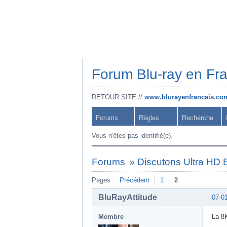
Forum Blu-ray en Fr
RETOUR SITE //
www.blurayenfrancais.co
Forums
Règles
Recherche
Vous n'êtes pas identifié(e).
Forums
»
Discutons Ultra HD B
Pages :
Précédent
1
2
BluRayAttitude
07-0
Membre
La 8