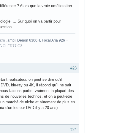
érence ? Alors que la vraie amélioration
logie ... Sur quoi on va partir pour
uestion.
m , ampli Denon 6300H, Focal Aria 926 +
 LG OLED77 C3
#23
nt réalisateur, on peut se dire qu'il
DVD, blu-ray ou 4K, il répond qu'il ne sait
nous faisons partie, vraiment la plupart des
ans de nouvelles technos, et on a peut-être
 à un marché de niche et sûrement de plus en
rix d'un lecteur DVD il y a 20 ans).
#24