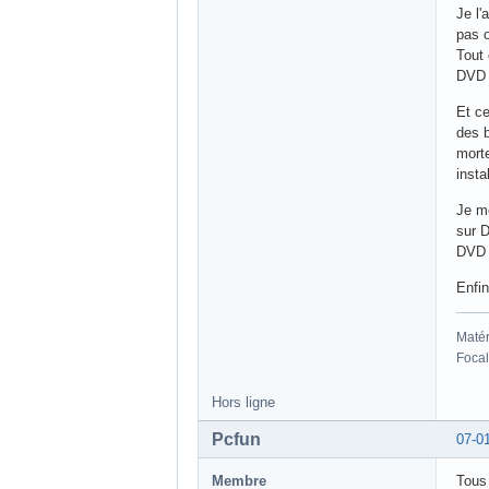
Je l'
pas o
Tout 
DVD s
Et ce
des b
morte
instal
Je me
sur 
DVD (
Enfi
Matér
Focal
Hors ligne
Pcfun
07-0
Membre
Tous 