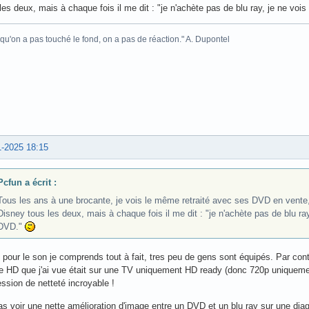
les deux, mais à chaque fois il me dit : "je n'achète pas de blu ray, je ne voi
 qu'on a pas touché le fond, on a pas de réaction." A. Dupontel
1-2025 18:15
Pcfun a écrit :
Tous les ans à une brocante, je vois le même retraité avec ses DVD en vente,
Disney tous les deux, mais à chaque fois il me dit : "je n'achète pas de blu ray
DVD."
 pour le son je comprends tout à fait, tres peu de gens sont équipés. Par con
e HD que j'ai vue était sur une TV uniquement HD ready (donc 720p uniquemen
ssion de netteté incroyable !
s voir une nette amélioration d'image entre un DVD et un blu ray sur une diag