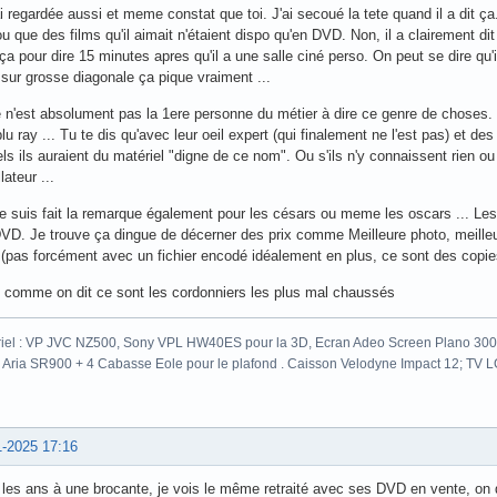
ai regardée aussi et meme constat que toi. J'ai secoué la tete quand il a dit ça
u que des films qu'il aimait n'étaient dispo qu'en DVD. Non, il a clairement dit 
ça pour dire 15 minutes apres qu'il a une salle ciné perso. On peut se dire qu
ur grosse diagonale ça pique vraiment ...
 n'est absolument pas la 1ere personne du métier à dire ce genre de choses
lu ray ... Tu te dis qu'avec leur oeil expert (qui finalement ne l'est pas) et 
ls ils auraient du matériel "digne de ce nom". Ou s'ils n'y connaissent rien ou
lateur ...
 suis fait la remarque également pour les césars ou meme les oscars ... Le
DVD. Je trouve ça dingue de décerner des prix comme Meilleure photo, meille
pas forcément avec un fichier encodé idéalement en plus, ce sont des copies 
n comme on dit ce sont les cordonniers les plus mal chaussés
iel : VP JVC NZ500, Sony VPL HW40ES pour la 3D, Ecran Adeo Screen Plano 300c
 Aria SR900 + 4 Cabasse Eole pour le plafond . Caisson Velodyne Impact 12; TV
1-2025 17:16
les ans à une brocante, je vois le même retraité avec ses DVD en vente, on 