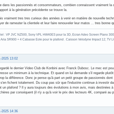
 dans les passionnés et consommateurs, combien connaissent vraiment la diff
apport à la génération précédente se trouve la.
is vraiment tres tres curieux des années à venir en matière de nouvelle techno
er de rameuter la clientele et leur faire renouveler leur matos ... tres bonne q
iel : VP JVC NZ500, Sony VPL HW40ES pour la 3D, Ecran Adeo Screen Plano 300c
 Aria SR900 + 4 Cabasse Eole pour le plafond . Caisson Velodyne Impact 12; TV
1-2025 13:02
regardé le dernier Video Club de Konbini avec Franck Dubosc. Le mec est pourta
éresse un minimum à la technique. Et quand on lui demande s'il regarde plutôt 
rop la différence. Donc je pense qu'à part un petit groupe de passionnés dont 
s'en fichent totalement. Du coup pas sûr que l'industrie continue à investir d
nt un plafond ? Il y aura toujours des évolutions à mon avis, mais destinées
chères par conséquent (il n'y a qu'à voir le prix des lecteurs 4K, comparé au p
1-2025 14:36