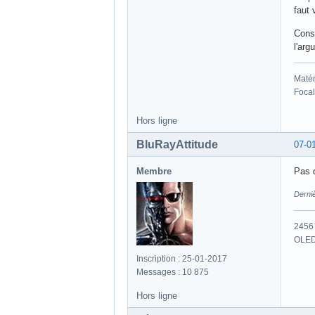
faut 
Consi
l'arg
Matér
Focal
Hors ligne
BluRayAttitude
07-0
Membre
Pas 
Derniè
2456 
OLED
Inscription : 25-01-2017
Messages : 10 875
Hors ligne