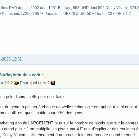
films DVD depuis 2002 dont 1951 Blu-ray , 953 UHD dont 502 Dolby Vision , 574 St
 Panasonic LZ2000 65 "+ Panasonic UB820 & UB450 + Denon X3700H 7.1.2
1-2025 12:51
BluRayAttitude a écrit :
La 8K ?
Pour quoi faire ?
 je le disais: la 4K pour quoi faire ....
is du genre à passer à chaque nouvelle technologie car qui peut le plus peut
moi la 4K est quasi inutile pour 99% des gens.
arketing appuie LARGEMENT plus sur le nombre de pixels que sur le contraste
au grand public " on multiplie les pixels par 4 !" que d'expliquer des couleur
, Dolby Vision ... ils cherchent à ne pas se faire comprendre quand meme !