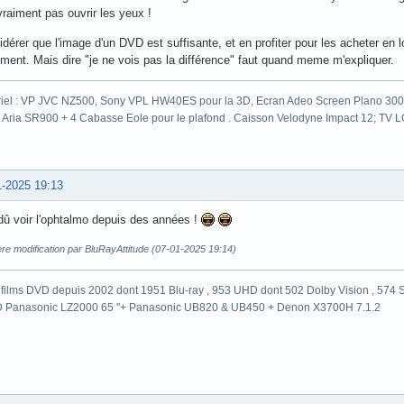
vraiment pas ouvrir les yeux !
dérer que l'image d'un DVD est suffisante, et en profiter pour les acheter en 
ument. Mais dire "je ne vois pas la différence" faut quand meme m'expliquer.
iel : VP JVC NZ500, Sony VPL HW40ES pour la 3D, Ecran Adeo Screen Plano 300c
 Aria SR900 + 4 Cabasse Eole pour le plafond . Caisson Velodyne Impact 12; TV
1-2025 19:13
dû voir l'ophtalmo depuis des années !
re modification par BluRayAttitude (07-01-2025 19:14)
films DVD depuis 2002 dont 1951 Blu-ray , 953 UHD dont 502 Dolby Vision , 574 St
 Panasonic LZ2000 65 "+ Panasonic UB820 & UB450 + Denon X3700H 7.1.2