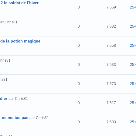
2 le soldat de l'hiver
0
7 569
25-
ar Chris81
0
7 632
25-
t de la potion magique
0
7 558
25-
Chris81
0
7 533
25-
ris81
0
7 573
25-
dler
par Chris81
0
7 517
25-
i ne me tue pas
par Chris81
0
7 603
25-