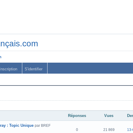
ançais.com
m
Inscription
S'identifier
Réponses
Vues
De
-ray : Topic Unique
par BREF
0
21 869
13-