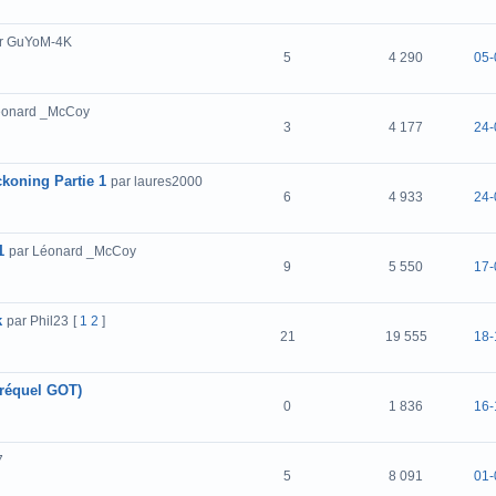
r GuYoM-4K
5
4 290
05-
éonard _McCoy
3
4 177
24-
ckoning Partie 1
par laures2000
6
4 933
24-
1
par Léonard _McCoy
9
5 550
17-
k
par Phil23
[
1
2
]
21
19 555
18-
préquel GOT)
0
1 836
16-
7
5
8 091
01-