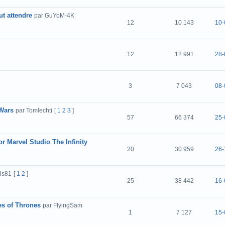
ut attendre
par GuYoM-4K
12
10 143
10-
12
12 991
28-
3
7 043
08-
 Wars
par Tomlechti
[
1
2
3
]
57
66 374
25-
or Marvel Studio The Infinity
20
30 959
26-
is81
[
1
2
]
25
38 442
16-
es of Thrones
par FlyingSam
1
7 127
15-