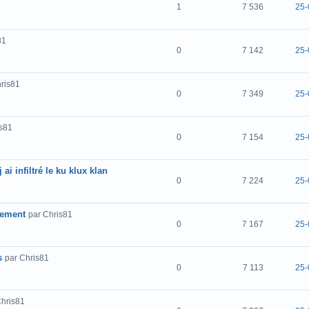
1
7 536
25-
81
0
7 142
25-
ris81
0
7 349
25-
is81
0
7 154
25-
i infiltré le ku klux klan
0
7 224
25-
cement
par Chris81
0
7 167
25-
s
par Chris81
0
7 113
25-
Chris81