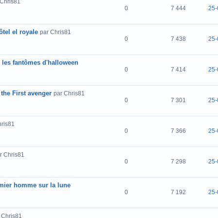
 Chris81
0
7 444
25-
tel el royale
par Chris81
0
7 438
25-
2 les fantômes d'halloween
0
7 414
25-
 the First avenger
par Chris81
0
7 301
25-
hris81
0
7 366
25-
r Chris81
0
7 298
25-
emier homme sur la lune
0
7 192
25-
 Chris81