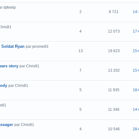
ar djfeelip
2
8 721
14-
Chris81
4
12 073
17-
le Soldat Ryan
par jerome83
13
19 623
15-
wars story
par Chris81
7
13 202
15-
sody
par Chris81
5
11 935
18-
is81
5
11 346
14-
assager
par Chris81
4
10 546
28-