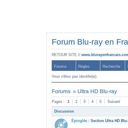
Forum Blu-ray en Fr
RETOUR SITE //
www.blurayenfrancais.co
Forums
Règles
Recherche
Vous n'êtes pas identifié(e).
Forums
»
Ultra HD Blu-ray
Pages :
1
2
3
4
5
Suivant
Discussion
Épinglée :
Section Ultra HD Blu