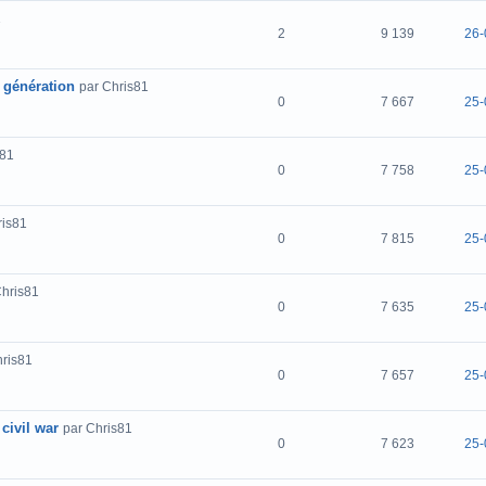
1
2
9 139
26-
 génération
par Chris81
0
7 667
25-
s81
0
7 758
25-
ris81
0
7 815
25-
Chris81
0
7 635
25-
hris81
0
7 657
25-
civil war
par Chris81
0
7 623
25-