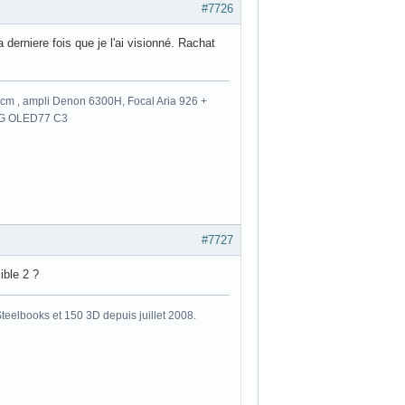
#7726
 derniere fois que je l'ai visionné. Rachat
m , ampli Denon 6300H, Focal Aria 926 +
 LG OLED77 C3
#7727
ible 2 ?
eelbooks et 150 3D depuis juillet 2008.