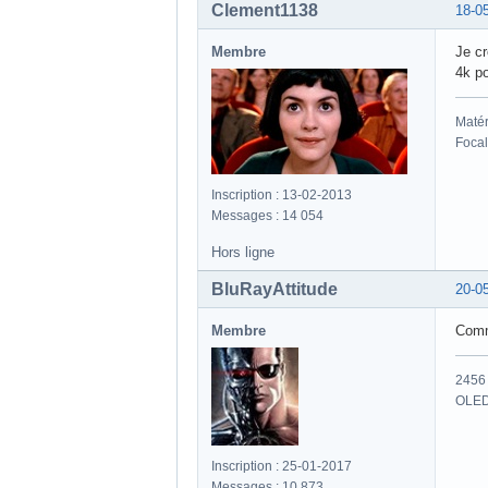
Clement1138
18-0
Membre
Je cr
4k po
Matér
Focal
Inscription : 13-02-2013
Messages : 14 054
Hors ligne
BluRayAttitude
20-0
Membre
Comme
2456 
OLED
Inscription : 25-01-2017
Messages : 10 873