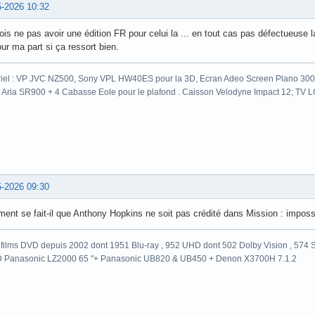
5-2026 10:32
ois ne pas avoir une édition FR pour celui la ... en tout cas pas défectueuse la
ur ma part si ça ressort bien.
iel : VP JVC NZ500, Sony VPL HW40ES pour la 3D, Ecran Adeo Screen Plano 300c
 Aria SR900 + 4 Cabasse Eole pour le plafond . Caisson Velodyne Impact 12; TV
5-2026 09:30
nt se fait-il que Anthony Hopkins ne soit pas crédité dans Mission : imposs
films DVD depuis 2002 dont 1951 Blu-ray , 952 UHD dont 502 Dolby Vision , 574 St
 Panasonic LZ2000 65 "+ Panasonic UB820 & UB450 + Denon X3700H 7.1.2