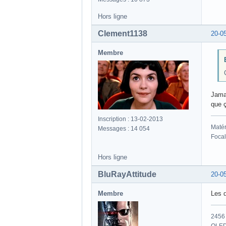
Hors ligne
Clement1138
20-0
Membre
Jamai
que ç
Inscription : 13-02-2013
Matér
Messages : 14 054
Focal
Hors ligne
BluRayAttitude
20-0
Membre
Les d
2456 