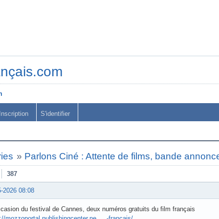
ançais.com
m
Inscription
S'identifier
ies
»
Parlons Ciné : Attente de films, bande annonce
387
5-2026 08:08
ccasion du festival de Cannes, deux numéros gratuits du film français
://mozzoportal.publishingcenter.ne … -francais/