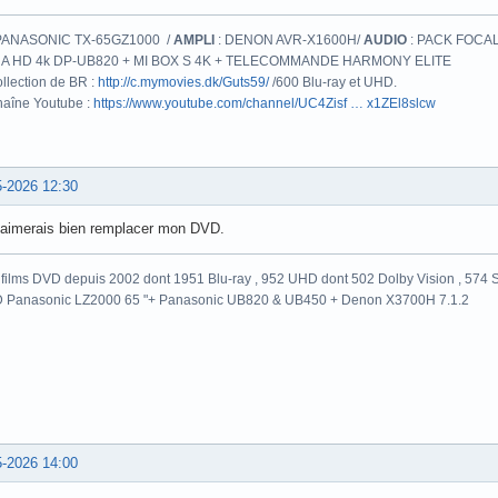
PANASONIC TX-65GZ1000 /
AMPLI
: DENON AVR-X1600H/
AUDIO
: PACK FOCAL
A HD 4k DP-UB820 + MI BOX S 4K + TELECOMMANDE HARMONY ELITE
llection de BR :
http://c.mymovies.dk/Guts59/
/600 Blu-ray et UHD.
aîne Youtube :
https://www.youtube.com/channel/UC4Zisf … x1ZEl8slcw
5-2026 12:30
j’aimerais bien remplacer mon DVD.
films DVD depuis 2002 dont 1951 Blu-ray , 952 UHD dont 502 Dolby Vision , 574 St
 Panasonic LZ2000 65 "+ Panasonic UB820 & UB450 + Denon X3700H 7.1.2
5-2026 14:00