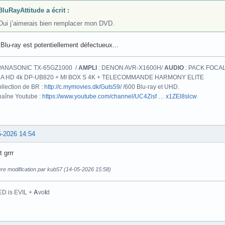
BluRayAttitude a écrit :
Oui j’aimerais bien remplacer mon DVD.
 Blu-ray est potentiellement défectueux...
PANASONIC TX-65GZ1000 /
AMPLI
: DENON AVR-X1600H/
AUDIO
: PACK FOCAL
A HD 4k DP-UB820 + MI BOX S 4K + TELECOMMANDE HARMONY ELITE
llection de BR :
http://c.mymovies.dk/Guts59/
/600 Blu-ray et UHD.
aîne Youtube :
https://www.youtube.com/channel/UC4Zisf … x1ZEl8slcw
5-2026 14:54
st grrr
ère modification par kub57 (14-05-2026 15:58)
D is EVIL +
A
vo
I
d