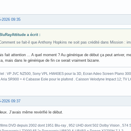
5-2026 09:35
BluRayAttitude a écrit :
Comment se fait-il que Anthony Hopkins ne soit pas crédité dans Mission : im
s fait attention ... A quel moment ? Au générique de début ça peut arriver, m
a, mais dans le générique de fin ce serait vraiment bizarre.
iel : VP JVC NZ500, Sony VPL HW40ES pour la 3D, Ecran Adeo Screen Plano 300c
 Aria SR900 + 4 Cabasse Eole pour le plafond . Caisson Velodyne Impact 12; TV
5-2026 09:37
eux. J’avais même revérifié le début.
films DVD depuis 2002 dont 1951 Blu-ray , 952 UHD dont 502 Dolby Vision , 574 St