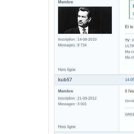
Membre
Et le
Inscription : 14-08-2010
TV
: 
Messages : 8 734
ULTR
Ma co
Ma ch
Hors ligne
kub57
14-0
Membre
Il l'e
Inscription : 21-09-2012
Derni
Messages : 3 001
GREE
Hors ligne