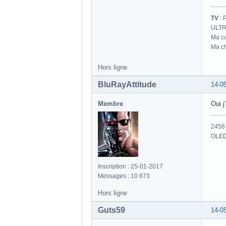
TV
: 
ULTR
Ma co
Ma ch
Hors ligne
BluRayAttitude
14-0
Membre
Oui 
2456 
OLED
Inscription : 25-01-2017
Messages : 10 873
Hors ligne
Guts59
14-0