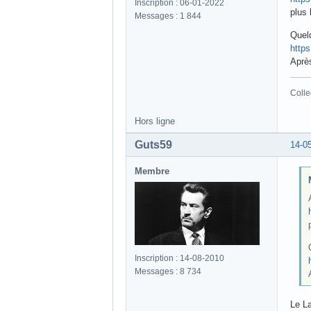
Inscription : 06-01-2022
plus 
Messages : 1 844
Quel
http
Après
Colle
Hors ligne
Guts59
14-0
Membre
Inscription : 14-08-2010
Messages : 8 734
Le La