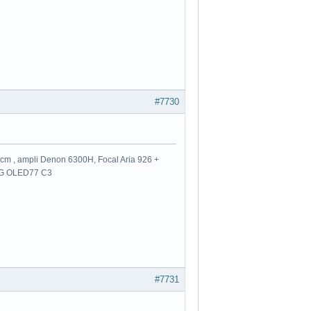
#7730
m , ampli Denon 6300H, Focal Aria 926 +
 LG OLED77 C3
#7731