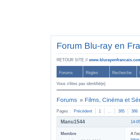
Forum Blu-ray en Fr
RETOUR SITE //
www.blurayenfrancais.co
Forums
Règles
Recherche
Vous n'êtes pas identifié(e).
Forums
»
Films, Cinéma et Sér
Pages :
Précédent
1
…
385
386
Manu1544
14-0
Membre
A l'o
https