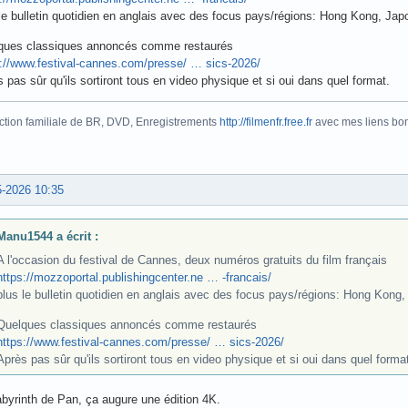
le bulletin quotidien en anglais avec des focus pays/régions: Hong Kong, Japo
ques classiques annoncés comme restaurés
s://www.festival-cannes.com/presse/ … sics-2026/
 pas sûr qu'ils sortiront tous en video physique et si oui dans quel format.
ction familiale de BR, DVD, Enregistrements
http://filmenfr.free.fr
avec mes liens bonu
5-2026 10:35
Manu1544 a écrit :
A l'occasion du festival de Cannes, deux numéros gratuits du film français
https://mozzoportal.publishingcenter.ne … -francais/
plus le bulletin quotidien en anglais avec des focus pays/régions: Hong Kong, 
Quelques classiques annoncés comme restaurés
https://www.festival-cannes.com/presse/ … sics-2026/
Après pas sûr qu'ils sortiront tous en video physique et si oui dans quel forma
byrinth de Pan, ça augure une édition 4K.