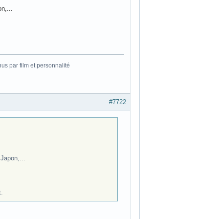
n,...
s par film et personnalité
#7722
Japon,...
t.