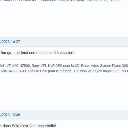
 Panasonic LZ2000 65 "+ Panasonic UB820 & UB450 + Denon X3700H 7.1.2
5-2026 14:37
 fou ça ... je ferai une recherche à l'occasion !
iel : VP JVC NZ500, Sony VPL HW40ES pour la 3D, Ecran Adeo Screen Plano 300c
 Aria SR900 + 4 Cabasse Eole pour le plafond . Caisson Velodyne Impact 12; TV
5-2026 16:48
dans Wiki c’est écrit non crédité.