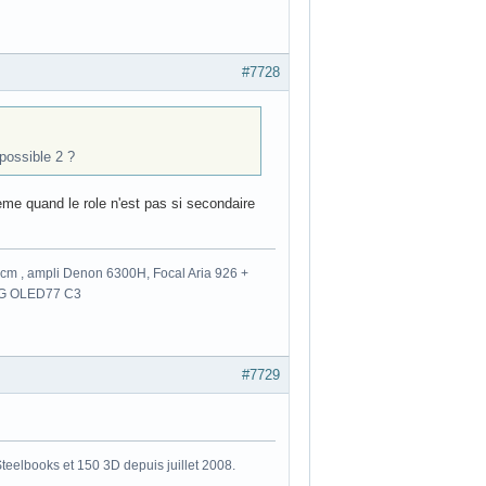
#7728
possible 2 ?
eme quand le role n'est pas si secondaire
m , ampli Denon 6300H, Focal Aria 926 +
 LG OLED77 C3
#7729
eelbooks et 150 3D depuis juillet 2008.