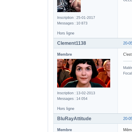
OLED
Inscription : 25-01-2017
Messages : 10 873
Hors ligne
Clement1138
20-0
Membre
C'est
Matér
Focal
Inscription : 13-02-2013
Messages : 14 054
Hors ligne
BluRayAttitude
20-0
Membre
Même 