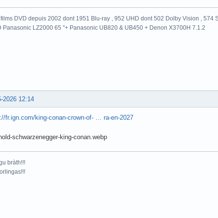
films DVD depuis 2002 dont 1951 Blu-ray , 952 UHD dont 502 Dolby Vision , 574 St
 Panasonic LZ2000 65 "+ Panasonic UB820 & UB450 + Denon X3700H 7.1.2
5-2026 12:14
://fr.ign.com/king-conan-crown-of- … ra-en-2027
gu bràth!!!
orlingas!!!