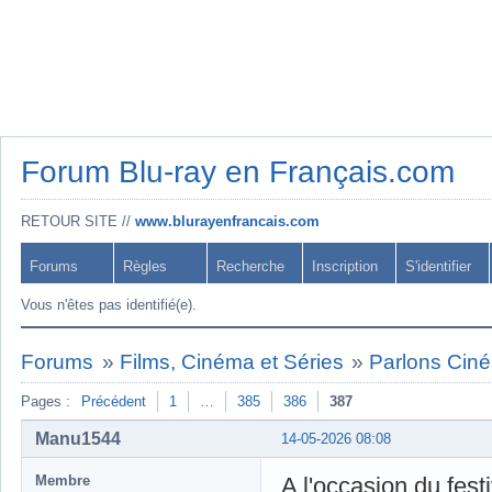
Forum Blu-ray en Français.com
RETOUR SITE //
www.blurayenfrancais.com
Forums
Règles
Recherche
Inscription
S'identifier
Vous n'êtes pas identifié(e).
Forums
»
Films, Cinéma et Séries
»
Parlons Ciné 
Pages :
Précédent
1
…
385
386
387
Manu1544
14-05-2026 08:08
Membre
A l'occasion du fes