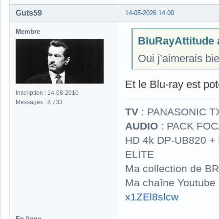
Guts59
14-05-2026 14:00
Membre
BluRayAttitude a
Oui j’aimerais b
Et le Blu-ray est po
Inscription : 14-08-2010
Messages : 8 733
TV
: PANASONIC T
AUDIO
: PACK FOCA
HD 4k DP-UB820 
ELITE
Ma collection de BR
Ma chaîne Youtube
x1ZEl8slcw
En ligne