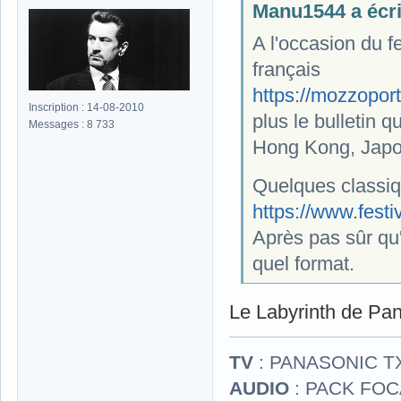
Manu1544 a écrit
A l'occasion du f
français
https://mozzoport
Inscription : 14-08-2010
plus le bulletin 
Messages : 8 733
Hong Kong, Japon
Quelques classi
https://www.fest
Après pas sûr qu'
quel format.
Le Labyrinth de Pan
TV
: PANASONIC T
AUDIO
: PACK FOCA