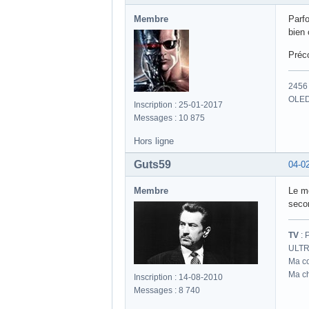
Membre
Parfo
bien 
Préco
2456 
OLED
Inscription : 25-01-2017
Messages : 10 875
Hors ligne
Guts59
04-0
Membre
Le mo
seco
TV
: 
ULTR
Ma co
Ma ch
Inscription : 14-08-2010
Messages : 8 740