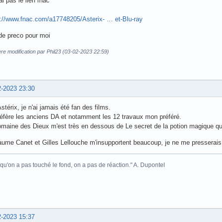
ai pas le lien fnac
s://www.fnac.com/a17748205/Asterix- … et-Blu-ray
de preco pour moi
re modification par Phil23 (03-02-2023 22:59)
2-2023 23:30
stérix, je n'ai jamais été fan des films.
éfère les anciens DA et notamment les 12 travaux mon préféré.
maine des Dieux m'est très en dessous de Le secret de la potion magique que 
aume Canet et Gilles Lellouche m'insupportent beaucoup, je ne me presserais 
 qu'on a pas touché le fond, on a pas de réaction." A. Dupontel
2-2023 15:37