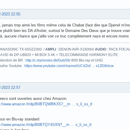
2-2023 22:55
 jamais trop aimé les films même celui de Chabat (faut dire que Djamel m'ins
e plutôt bien les DA d'Astier, surtout le Domaine Des Dieux que je trouve vrai
là, aucune chance que j'aille voir ce truc complètement naze et encore moin
PANASONIC TX-65GZ1000 /
AMPLI
: DENON AVR-X1600H/
AUDIO
: PACK FOCAL
A HD 4k DP-UB820 + MI BOX S 4K + TELECOMMANDE HARMONY ELITE
llection de BR :
http://c.mymovies.dk/Guts59/
/600 Blu-ray et UHD.
aîne Youtube :
https://www.youtube.com/channel/UC4Zisf … x1ZEl8slcw
2-2023 22:57
preco sont ouvertes aussi chez Amazon.
s://www.amazon.fr/dp/B0BTQWBKX5?__m … s_li_ss_tl
ssi en Blu-ray standard
s://www.amazon.fr/dp/B0BTQY4SXN?__m … s_li_ss_tl