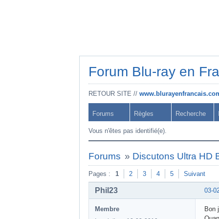
Forum Blu-ray en Fr
RETOUR SITE //
www.blurayenfrancais.co
Forums
Règles
Recherche
Vous n'êtes pas identifié(e).
Forums
»
Discutons Ultra HD B
Pages :
1
2
3
4
5
Suivant
Phil23
03-0
Membre
Bon j
Quand