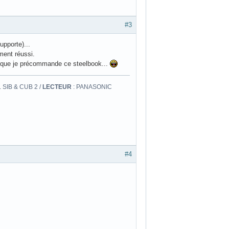
#3
upporte)...
ment réussi.
s que je précommande ce steelbook...
 SIB & CUB 2 /
LECTEUR
: PANASONIC
#4