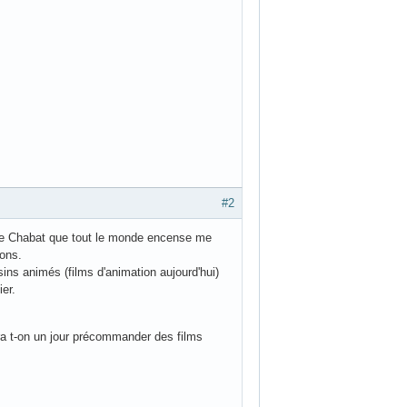
#2
i de Chabat que tout le monde encense me
ions.
sins animés (films d'animation aujourd'hui)
ier.
a t-on un jour précommander des films