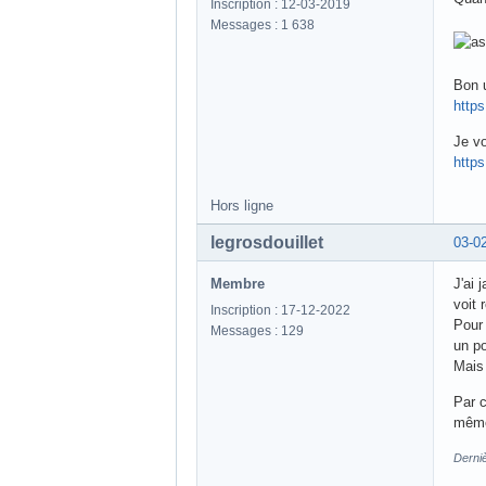
Inscription : 12-03-2019
Messages : 1 638
Bon u
https
Je vo
http
Hors ligne
legrosdouillet
03-0
Membre
J'ai 
voit 
Inscription : 17-12-2022
Pour 
Messages : 129
un po
Mais 
Par 
même
Derniè