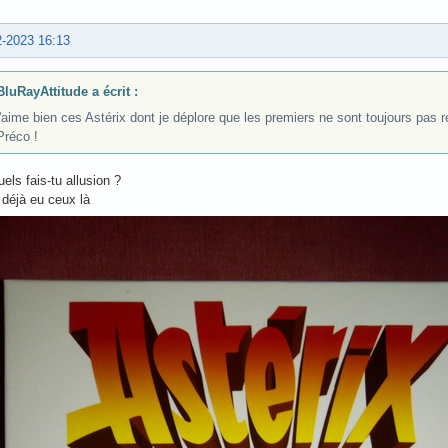
2-2023 16:13
BluRayAttitude a écrit :
j'aime bien ces Astérix dont je déplore que les premiers ne sont toujours pas 
Préco !
els fais-tu allusion ?
déjà eu ceux là