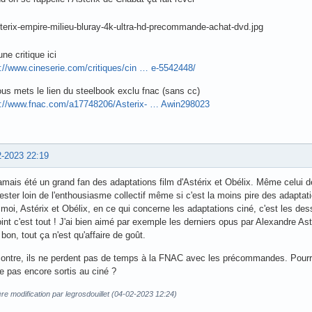
ne critique ici
://www.cineserie.com/critiques/cin … e-5542448/
us mets le lien du steelbook exclu fnac (sans cc)
s://www.fnac.com/a17748206/Asterix- … Awin298023
2-2023 22:19
jamais été un grand fan des adaptations film d'Astérix et Obélix. Même celu
rester loin de l'enthousiasme collectif même si c'est la moins pire des adaptat
moi, Astérix et Obélix, en ce qui concerne les adaptations ciné, c'est les des
int c'est tout ! J'ai bien aimé par exemple les derniers opus par Alexandre Ast
bon, tout ça n'est qu'affaire de goût.
contre, ils ne perdent pas de temps à la FNAC avec les précommandes. Pourr
 pas encore sortis au ciné ?
re modification par legrosdouillet (04-02-2023 12:24)