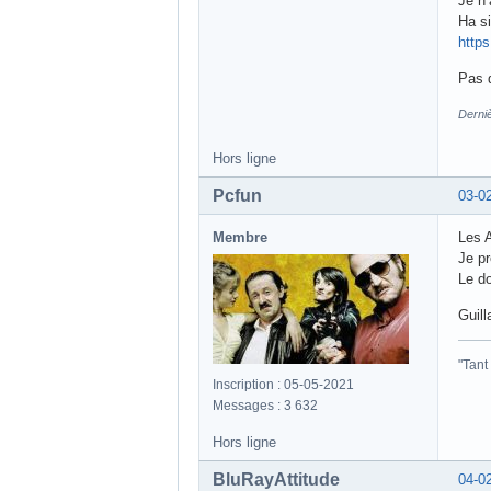
Je n’
Ha si
http
Pas 
Derniè
Hors ligne
Pcfun
03-0
Membre
Les A
Je pr
Le do
Guill
"Tant
Inscription : 05-05-2021
Messages : 3 632
Hors ligne
BluRayAttitude
04-0