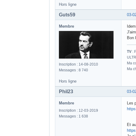
Hors ligne
Guts59
03-0
Membre
Idem,
J'aim
Bon 
TV
: 
ULTR
Ma co
Inscription : 14-08-2010
Ma ch
Messages : 8 740
Hors ligne
Phil23
03-0
Membre
Les 
http
Inscription : 12-03-2019
Messages : 1 638
Et au
http