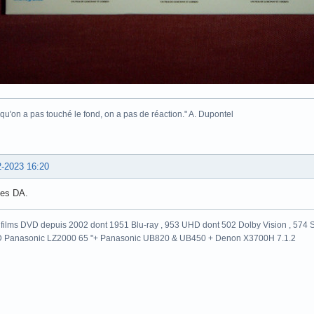
 qu'on a pas touché le fond, on a pas de réaction." A. Dupontel
2-2023 16:20
les DA.
films DVD depuis 2002 dont 1951 Blu-ray , 953 UHD dont 502 Dolby Vision , 574 St
 Panasonic LZ2000 65 "+ Panasonic UB820 & UB450 + Denon X3700H 7.1.2