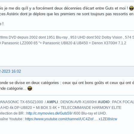
is je me dis qu'il y a forcément deux décennies d'écart entre Guts et moi !
ces Astérix dont je déplore que les premiers ne sont toujours pas ressortis en B
 !
films DVD depuis 2002 dont 1951 Blu-ray , 953 UHD dont 502 Dolby Vision , 574 St
 Panasonic LZ2000 65 "+ Panasonic UB820 & UB450 + Denon X3700H 7.1.2
2-2023 16:02
nde se divise en deux catégories : ceux qui ont bons goûts et ceux qui ont de
nde catégorie...
PANASONIC TX-65GZ1000 /
AMPLI
: DENON AVR-X1600H/
AUDIO
: PACK FOCAL
A HD 4k DP-UB820 + MI BOX S 4K + TELECOMMANDE HARMONY ELITE
llection de BR :
http://c.mymovies.dk/Guts59/
/600 Blu-ray et UHD.
aîne Youtube :
https://www.youtube.com/channel/UC4Zisf … x1ZEl8slcw