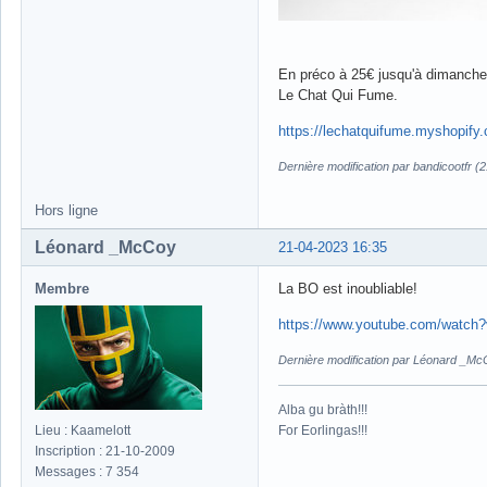
En préco à 25€ jusqu'à dimanche 
Le Chat Qui Fume.
https://lechatquifume.myshop
Dernière modification par bandicootfr (
Hors ligne
Léonard _McCoy
21-04-2023 16:35
Membre
La BO est inoubliable!
https://www.youtube.com/watc
Dernière modification par Léonard _Mc
Alba gu bràth!!!
For Eorlingas!!!
Lieu : Kaamelott
Inscription : 21-10-2009
Messages : 7 354