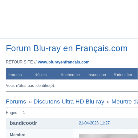
Forum Blu-ray en Français.com
RETOUR SITE //
www.blurayenfrancais.com
Forums
Règles
Recherche
Inscription
S'identifier
Vous n'êtes pas identifié(e).
Forums
»
Discutons Ultra HD Blu-ray
»
Meurtre d
Pages :
1
bandicootfr
21-04-2023 11:27
Membre