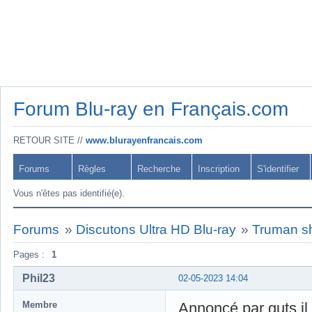
Forum Blu-ray en Français.com
RETOUR SITE //
www.blurayenfrancais.com
Forums
Règles
Recherche
Inscription
S'identifier
Vous n'êtes pas identifié(e).
Forums
»
Discutons Ultra HD Blu-ray
»
Truman s
Pages :
1
Phil23
02-05-2023 14:04
Membre
Annoncé par guts il