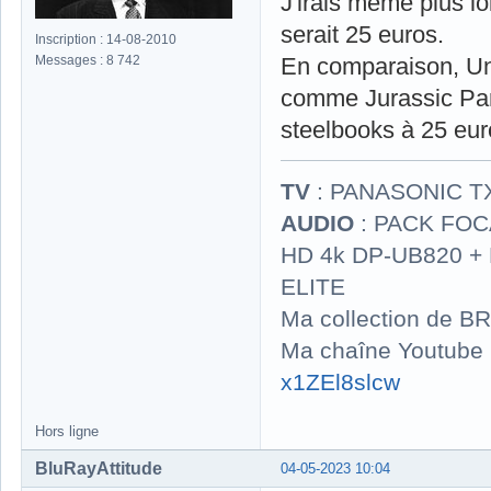
J'irais même plus loi
serait 25 euros.
Inscription : 14-08-2010
Messages : 8 742
En comparaison, Uni
comme Jurassic Par
steelbooks à 25 eur
TV
: PANASONIC T
AUDIO
: PACK FOCA
HD 4k DP-UB820 
ELITE
Ma collection de BR
Ma chaîne Youtube
x1ZEl8slcw
Hors ligne
BluRayAttitude
04-05-2023 10:04