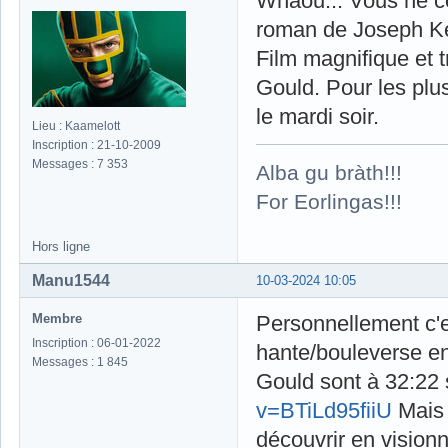
Whaou... Vous ne c
roman de Joseph Ke
Film magnifique et 
Gould. Pour les plus
le mardi soir.
Lieu : Kaamelott
Inscription : 21-10-2009
Messages : 7 353
Alba gu bràth!!!
For Eorlingas!!!
Hors ligne
Manu1544
10-03-2024 10:05
Membre
Personnellement c'
Inscription : 06-01-2022
hante/bouleverse en
Messages : 1 845
Gould sont à 32:22
v=BTiLd95fiiU
Mais 
découvrir en visionna