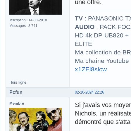
une offre.
TV
: PANASONIC T
Inscription : 14-08-2010
AUDIO
: PACK FOCA
Messages : 8 741
HD 4k DP-UB820 
ELITE
Ma collection de BR
Ma chaîne Youtube
x1ZEl8slcw
Hors ligne
Pcfun
02-10-2024 22:26
Membre
Si j'avais vos moyen
Nichols, un réalisa
démontré que s'attac