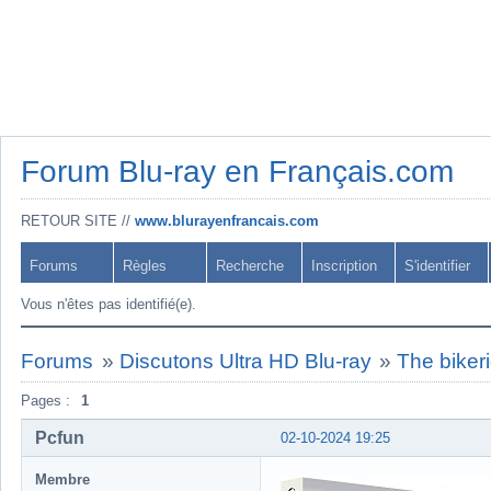
Forum Blu-ray en Français.com
RETOUR SITE //
www.blurayenfrancais.com
Forums
Règles
Recherche
Inscription
S'identifier
Vous n'êtes pas identifié(e).
Forums
»
Discutons Ultra HD Blu-ray
»
The biker
Pages :
1
Pcfun
02-10-2024 19:25
Membre