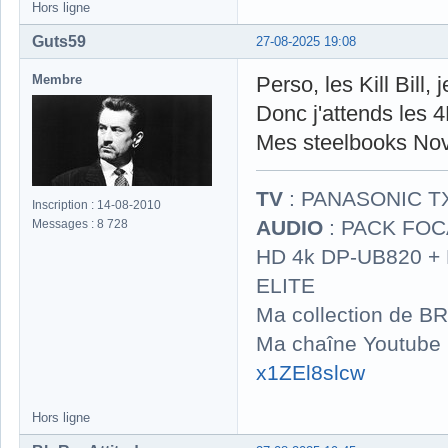
Hors ligne
Guts59
27-08-2025 19:08
Membre
Perso, les Kill Bill, 
Donc j'attends les 
Mes steelbooks Nov
TV
: PANASONIC T
Inscription : 14-08-2010
AUDIO
: PACK FOCA
Messages : 8 728
HD 4k DP-UB820 
ELITE
Ma collection de BR
Ma chaîne Youtube
x1ZEl8slcw
Hors ligne