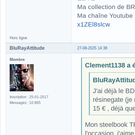
Ma collection de BR
Ma chaîne Youtube
x1ZEl8slcw
Hors ligne
BluRayAttitude
27-08-2025 14:38
Membre
Clement1138 a éc
BluRayAttitude
J'ai déjà le BD
Inscription : 25-01-2017
résinegate (je
Messages : 10 865
15 € , déjà que
Mon steelbook TF1
l'occasion, j'aim