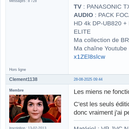
Messages : 8 728
TV
: PANASONIC T
AUDIO
: PACK FOCA
HD 4k DP-UB820 
ELITE
Ma collection de BR
Ma chaîne Youtube
x1ZEl8slcw
Hors ligne
Clement1138
28-08-2025 09:44
Membre
Les miens ne fonct
C'est les seuls édi
donc vraiment j'ai pe
Matériel : VP JVC 
Inscription : 13-02-2013