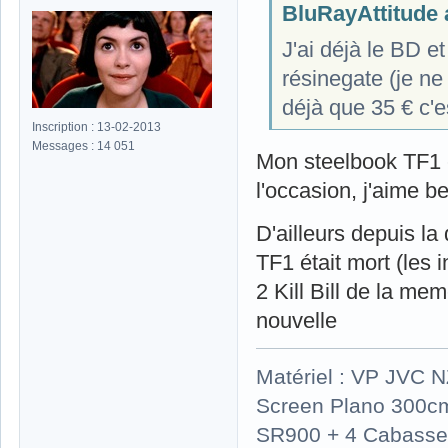
BluRayAttitude a
J'ai déjà le BD et
résinegate (je ne
déjà que 35 € c'e
Inscription : 13-02-2013
Messages : 14 051
Mon steelbook TF1 e
l'occasion, j'aime b
D'ailleurs depuis la
TF1 était mort (les in
2 Kill Bill de la me
nouvelle
Matériel : VP JVC 
Screen Plano 300cm
SR900 + 4 Cabasse 