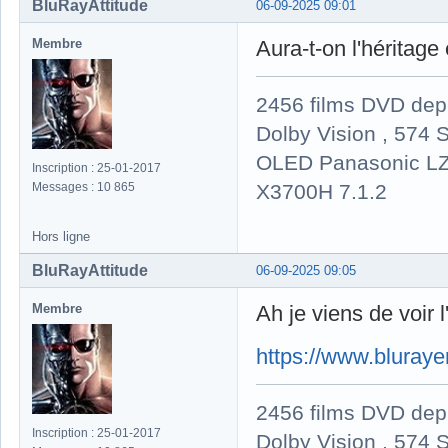
BluRayAttitude
06-09-2025 09:01
Membre
Aura-t-on l'héritag
2456 films DVD dep
Dolby Vision , 574 S
OLED Panasonic LZ
Inscription : 25-01-2017
X3700H 7.1.2
Messages : 10 865
Hors ligne
BluRayAttitude
06-09-2025 09:05
Membre
Ah je viens de voir l
https://www.bluray
2456 films DVD dep
Inscription : 25-01-2017
Dolby Vision , 574 S