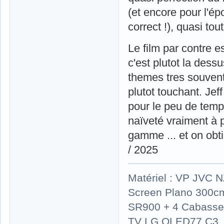
(et encore pour l'ép
correct !), quasi to
Le film par contre 
c'est plutot la dess
themes tres souvent v
plutot touchant. Je
pour le peu de temp
naïveté vraiment à 
gamme ... et on obt
/ 2025
Matériel : VP JVC 
Screen Plano 300cm
SR900 + 4 Cabasse 
TV LG OLED77 C3