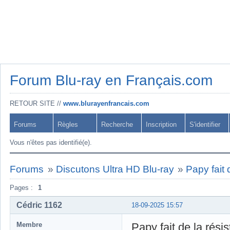
Forum Blu-ray en Français.com
RETOUR SITE //
www.blurayenfrancais.com
Forums
Règles
Recherche
Inscription
S'identifier
Vous n'êtes pas identifié(e).
Forums
»
Discutons Ultra HD Blu-ray
»
Papy fait 
Pages :
1
Cédric 1162
18-09-2025 15:57
Membre
Papy fait de la rési