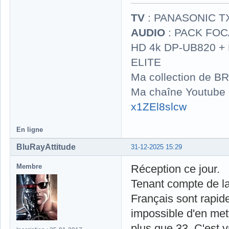
TV
: PANASONIC T
AUDIO
: PACK FOCA
HD 4k DP-UB820 
ELITE
Ma collection de BR
Ma chaîne Youtube
x1ZEl8slcw
En ligne
BluRayAttitude
31-12-2025 15:29
Membre
Réception ce jour.
Tenant compte de l
Français sont rapidem
impossible d'en met
plus que 33. C'est v