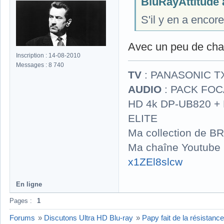
BluRayAttitude a
S'il y en a enco
Avec un peu de chan
Inscription : 14-08-2010
Messages : 8 740
TV
: PANASONIC T
AUDIO
: PACK FOCA
HD 4k DP-UB820 
ELITE
Ma collection de BR
Ma chaîne Youtube
x1ZEl8slcw
En ligne
Pages :
1
Forums
»
Discutons Ultra HD Blu-ray
»
Papy fait de la résistanc