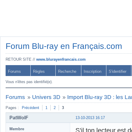
Forum Blu-ray en Français.com
RETOUR SITE //
www.blurayenfrancais.com
Forums
Règles
Recherche
Inscription
S'identifier
Vous n'êtes pas identifié(e).
Forums
»
Univers 3D
»
Import Blu-ray 3D : les L
Pages :
Précédent
1
2
3
PatWolF
13-10-2013 16:17
Membre
S'il ton lecteur est