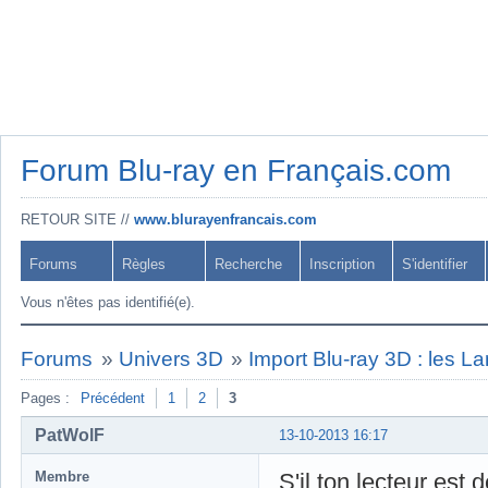
Forum Blu-ray en Français.com
RETOUR SITE //
www.blurayenfrancais.com
Forums
Règles
Recherche
Inscription
S'identifier
Vous n'êtes pas identifié(e).
Forums
»
Univers 3D
»
Import Blu-ray 3D : les L
Pages :
Précédent
1
2
3
PatWolF
13-10-2013 16:17
Membre
S'il ton lecteur est