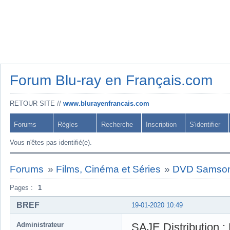
Forum Blu-ray en Français.com
RETOUR SITE //
www.blurayenfrancais.com
Forums
Règles
Recherche
Inscription
S'identifier
Vous n'êtes pas identifié(e).
Forums
»
Films, Cinéma et Séries
»
DVD Samson 
Pages :
1
BREF
19-01-2020 10:49
Administrateur
SAJE Distribution : 