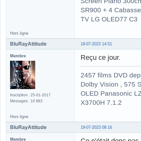
Screen Plano 300cm
SR900 + 4 Cabasse 
TV LG OLED77 C3
Hors ligne
BluRayAttitude
18-07-2023 14:51
Membre
Reçu ce jour.
2457 films DVD dep
Dolby Vision , 575 S
OLED Panasonic LZ
Inscription : 25-01-2017
X3700H 7.1.2
Messages : 10 883
Hors ligne
BluRayAttitude
19-07-2023 08:16
Membre
Ce n'était donc pas