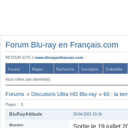
Forum Blu-ray en Français.com
RETOUR SITE //
www.blurayenfrancais.com
Forums
Règles
Recherche
Inscription
S'identifier
Vous n'êtes pas identifié(e).
Forums
»
Discutons Ultra HD Blu-ray
»
65 : la te
Pages :
1
BluRayAttitude
20-04-2023 10:34
Membre
Sortie le 19 juillet 2