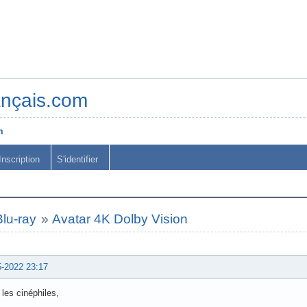
ançais.com
m
Inscription
S'identifier
lu-ray
»
Avatar 4K Dolby Vision
5-2022 23:17
 les cinéphiles,