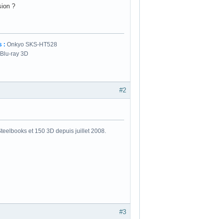
sion ?
 :
Onkyo SKS-HT528
 Blu-ray 3D
#2
eelbooks et 150 3D depuis juillet 2008.
#3