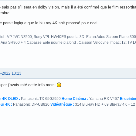
 sais pas s'il sera en dolby vision, mais il a été confirmé que le film ressorti
embre.
 parait logique que le blu ray 4K soit proposé pour noel ...
iel : VP JVC NZ500, Sony VPL HW40ES pour la 3D, Ecran Adeo Screen Plano 300c
 Aria SR900 + 4 Cabasse Eole pour le plafond . Caisson Velodyne Impact 12; TV
5-2022 13:13
per j’avais raté cette info merci
n 4K OLED :
Panasonic TX-65GZ950
Home Cinéma :
Yamaha RX-V467
Enceintes
ur 4K :
Panasonic DP-UB820
Vidéothèque :
314 Blu-ray HD + 69 Blu-ray 4K + 12