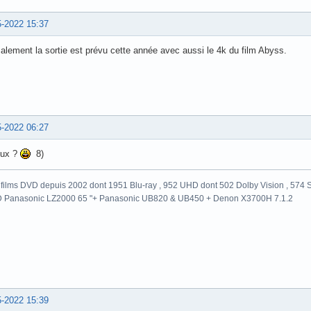
5-2022 15:37
lement la sortie est prévu cette année avec aussi le 4k du film Abyss.
5-2022 06:27
eux ?
8)
films DVD depuis 2002 dont 1951 Blu-ray , 952 UHD dont 502 Dolby Vision , 574 St
 Panasonic LZ2000 65 "+ Panasonic UB820 & UB450 + Denon X3700H 7.1.2
5-2022 15:39