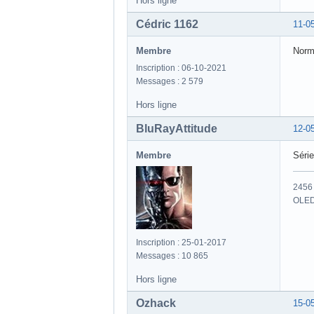
Hors ligne
Cédric 1162
11-0
Membre
Norma
Inscription : 06-10-2021
Messages : 2 579
Hors ligne
BluRayAttitude
12-0
Membre
Séri
2456 
OLED
Inscription : 25-01-2017
Messages : 10 865
Hors ligne
Ozhack
15-0