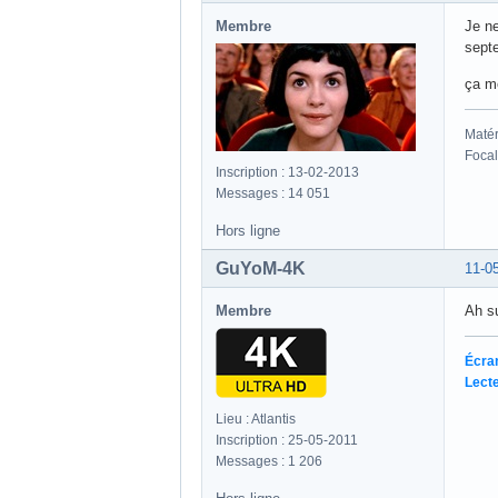
Membre
Je ne
sept
ça me
Matér
Focal
Inscription : 13-02-2013
Messages : 14 051
Hors ligne
GuYoM-4K
11-0
Membre
Ah su
Écra
Lecte
Lieu : Atlantis
Inscription : 25-05-2011
Messages : 1 206