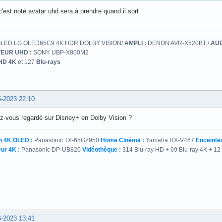
'est noté avatar uhd sera à prendre quand il sort
LED LG OLED65C9 4K HDR DOLBY VISION/
AMPLI :
DENON AVR-X520BT /
AUD
EUR UHD :
SONY UBP-X800M2
HD 4K
et 127
Blu-rays
6-2023 22:10
ez-vous regardé sur Disney+ en Dolby Vision ?
n 4K OLED :
Panasonic TX-65GZ950
Home Cinéma :
Yamaha RX-V467
Enceintes
ur 4K :
Panasonic DP-UB820
Vidéothèque :
314 Blu-ray HD + 69 Blu-ray 4K + 12
6-2023 13:41