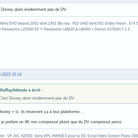
t Disney alors évidemment pas de DV.
films DVD depuis 2002 dont 1951 Blu-ray , 952 UHD dont 502 Dolby Vision , 574 St
 Panasonic LZ2000 65 "+ Panasonic UB820 & UB450 + Denon X3700H 7.1.2
6-2023 15:14
BluRayAttitude a écrit :
C'est Disney alors évidemment pas de DV.
isney + si, ils réservent ça à leur plateforme ...
n je prefere un 4K non compressé plutot que du DV compressé perso.
iel : VP JVC NZ500, Sony VPL HW40ES pour la 3D, Ecran Adeo Screen Plano 300c