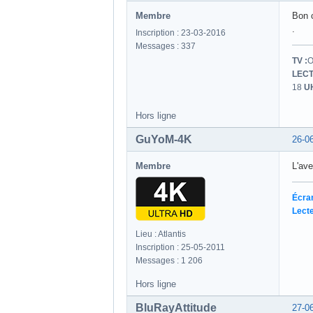
Membre
Bon c
.
Inscription : 23-03-2016
Messages : 337
TV :
O
LECT
18
U
Hors ligne
GuYoM-4K
26-0
Membre
L'av
Écra
Lecte
Lieu : Atlantis
Inscription : 25-05-2011
Messages : 1 206
Hors ligne
BluRayAttitude
27-0