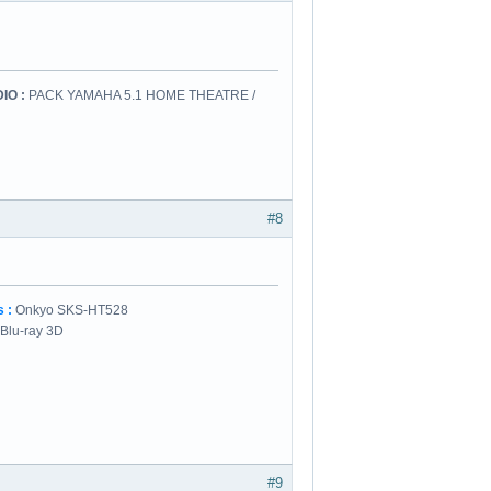
IO :
PACK YAMAHA 5.1 HOME THEATRE /
#8
 :
Onkyo SKS-HT528
 Blu-ray 3D
#9