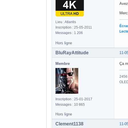
Avez-
Merc
Lieu : Atlantis
Écra
Inscription : 25-05-2011
Lecte
Messages : 1 206
Hors ligne
BluRayAttitude
11-0
Membre
Ça me
2456 
OLED
Inscription : 25-01-2017
Messages : 10 865
Hors ligne
Clement1138
11-0