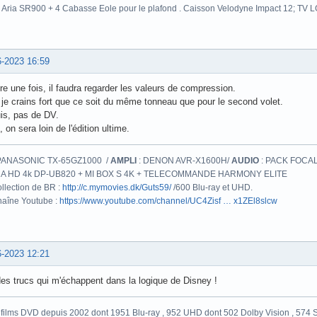
 Aria SR900 + 4 Cabasse Eole pour le plafond . Caisson Velodyne Impact 12; TV
6-2023 16:59
e une fois, il faudra regarder les valeurs de compression.
je crains fort que ce soit du même tonneau que pour le second volet.
is, pas de DV.
 on sera loin de l'édition ultime.
PANASONIC TX-65GZ1000 /
AMPLI
: DENON AVR-X1600H/
AUDIO
: PACK FOCAL
A HD 4k DP-UB820 + MI BOX S 4K + TELECOMMANDE HARMONY ELITE
llection de BR :
http://c.mymovies.dk/Guts59/
/600 Blu-ray et UHD.
aîne Youtube :
https://www.youtube.com/channel/UC4Zisf … x1ZEl8slcw
6-2023 12:21
es trucs qui m'échappent dans la logique de Disney !
films DVD depuis 2002 dont 1951 Blu-ray , 952 UHD dont 502 Dolby Vision , 574 St