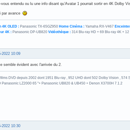
vous entendu ou lu une info disant qu’Avatar 1 pourrait sortir en 4K Dolby Vi
i par avance
n 4K OLED :
Panasonic TX-65GZ950
Home Cinéma :
Yamaha RX-V467
Enceintes
ur 4K :
Panasonic DP-UB820
Vidéothèque :
314 Blu-ray HD + 69 Blu-ray 4K + 12
5-2022 10:09
 semble évident avec l'arrivée du 2.
films DVD depuis 2002 dont 1951 Blu-ray , 952 UHD dont 502 Dolby Vision , 574 St
 Panasonic LZ2000 65 "+ Panasonic UB820 & UB450 + Denon X3700H 7.1.2
5-2022 10:30