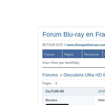
Forum Blu-ray en Fr
RETOUR SITE //
www.blurayenfrancais.co
Forums
Règles
Recherche
Vous n'êtes pas identifié(e).
Forums
»
Discutons Ultra HD B
Pages :
1
GuYoM-4K
10-0
Membre
Hello