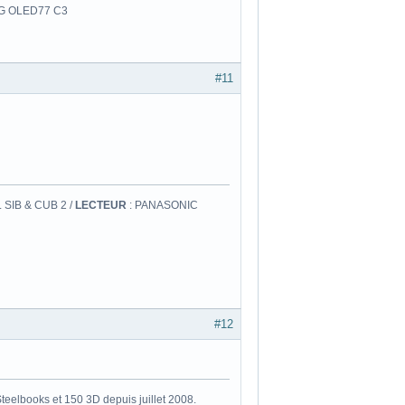
 LG OLED77 C3
#11
 SIB & CUB 2 /
LECTEUR
: PANASONIC
#12
eelbooks et 150 3D depuis juillet 2008.