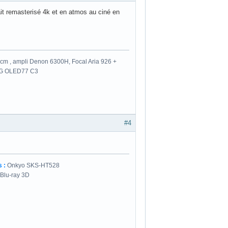
rait remasterisé 4k et en atmos au ciné en
m , ampli Denon 6300H, Focal Aria 926 +
 LG OLED77 C3
#4
 :
Onkyo SKS-HT528
 Blu-ray 3D