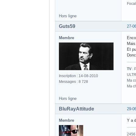
Focal
Hors ligne
Guts59
27-0
Membre
Encor
Mais 
Et pu
Donc,
TV
: 
ULTR
Inscription : 14-08-2010
Ma co
Messages : 8 728
Ma ch
Hors ligne
BluRayAttitude
29-0
Membre
Y a d
2456 