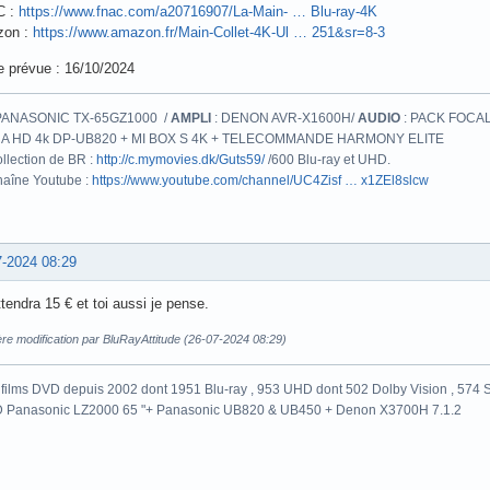
C :
https://www.fnac.com/a20716907/La-Main- … Blu-ray-4K
on :
https://www.amazon.fr/Main-Collet-4K-Ul … 251&sr=8-3
e prévue : 16/10/2024
PANASONIC TX-65GZ1000 /
AMPLI
: DENON AVR-X1600H/
AUDIO
: PACK FOCAL
A HD 4k DP-UB820 + MI BOX S 4K + TELECOMMANDE HARMONY ELITE
llection de BR :
http://c.mymovies.dk/Guts59/
/600 Blu-ray et UHD.
aîne Youtube :
https://www.youtube.com/channel/UC4Zisf … x1ZEl8slcw
7-2024 08:29
tendra 15 € et toi aussi je pense.
re modification par BluRayAttitude (26-07-2024 08:29)
films DVD depuis 2002 dont 1951 Blu-ray , 953 UHD dont 502 Dolby Vision , 574 St
 Panasonic LZ2000 65 "+ Panasonic UB820 & UB450 + Denon X3700H 7.1.2