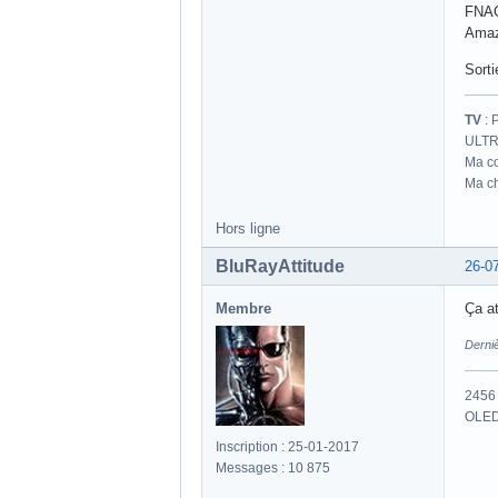
FNA
Amaz
Sorti
TV
: 
ULTR
Ma co
Ma ch
Hors ligne
BluRayAttitude
26-0
Membre
Ça at
Derniè
2456 
OLED
Inscription : 25-01-2017
Messages : 10 875