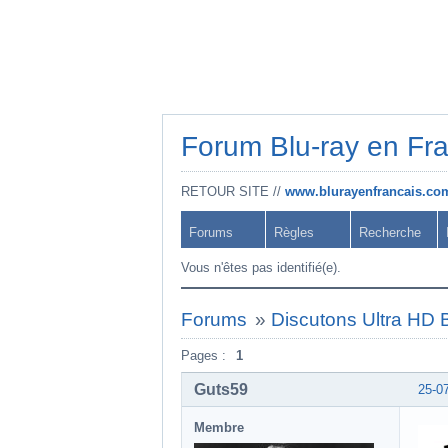
Forum Blu-ray en Fr
RETOUR SITE //
www.blurayenfrancais.co
Forums
Règles
Recherche
Vous n'êtes pas identifié(e).
Forums
»
Discutons Ultra HD B
Pages :
1
Guts59
25-0
Membre