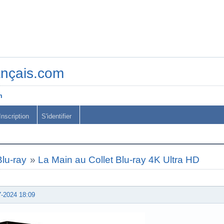
ançais.com
m
Inscription
S'identifier
lu-ray
»
La Main au Collet Blu-ray 4K Ultra HD
7-2024 18:09