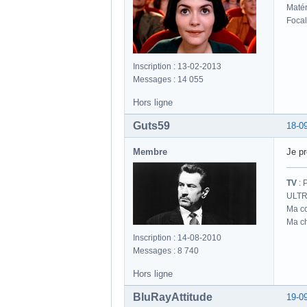
Matér
Focal
Inscription : 13-02-2013
Messages : 14 055
Hors ligne
Guts59
18-0
Membre
Je p
TV
: 
ULTR
Ma co
Ma ch
Inscription : 14-08-2010
Messages : 8 740
Hors ligne
BluRayAttitude
19-0