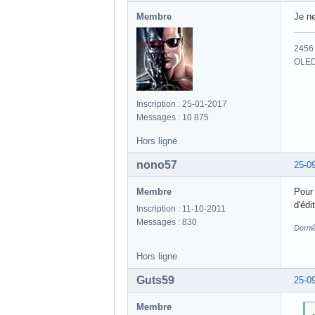
Membre
Je n
2456 
OLED
Inscription : 25-01-2017
Messages : 10 875
Hors ligne
nono57
25-0
Membre
Pour 
d'édi
Inscription : 11-10-2011
Messages : 830
Derni
Hors ligne
Guts59
25-0
Membre