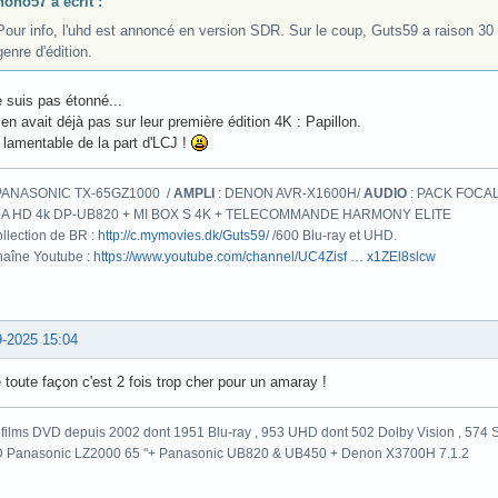
nono57 a écrit :
Pour info, l'uhd est annoncé en version SDR. Sur le coup, Guts59 a raison 30 
genre d'édition.
 suis pas étonné...
y en avait déjà pas sur leur première édition 4K : Papillon.
 lamentable de la part d'LCJ !
PANASONIC TX-65GZ1000 /
AMPLI
: DENON AVR-X1600H/
AUDIO
: PACK FOCAL
A HD 4k DP-UB820 + MI BOX S 4K + TELECOMMANDE HARMONY ELITE
llection de BR :
http://c.mymovies.dk/Guts59/
/600 Blu-ray et UHD.
aîne Youtube :
https://www.youtube.com/channel/UC4Zisf … x1ZEl8slcw
9-2025 15:04
 toute façon c'est 2 fois trop cher pour un amaray !
films DVD depuis 2002 dont 1951 Blu-ray , 953 UHD dont 502 Dolby Vision , 574 St
 Panasonic LZ2000 65 "+ Panasonic UB820 & UB450 + Denon X3700H 7.1.2