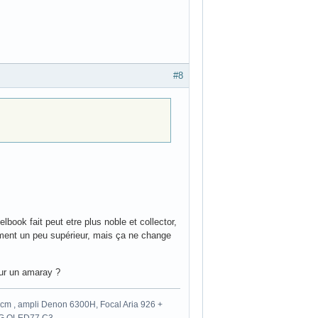
#8
lbook fait peut etre plus noble et collector,
ément un peu supérieur, mais ça ne change
our un amaray ?
m , ampli Denon 6300H, Focal Aria 926 +