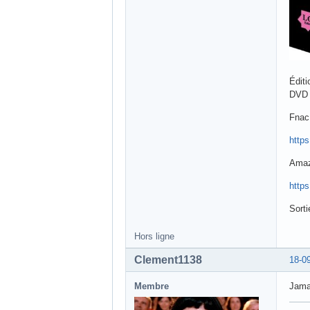
Éditi
DVD d
Fnac 
http
Amaz
http
Sorti
Hors ligne
Clement1138
18-0
Membre
Jamai