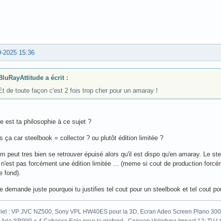
9-2025 15:36
BluRayAttitude a écrit :
Et de toute façon c'est 2 fois trop cher pour un amaray !
e est ta philosophie à ce sujet ?
s ça car steelbook = collector ? ou plutôt édition limitée ?
lm peut tres bien se retrouver épuisé alors qu'il est dispo qu'en amaray. Le stee
n'est pas forcément une édition limitée ... (meme si cout de production forc
e fond).
 demande juste pourquoi tu justifies tel cout pour un steelbook et tel cout p
iel : VP JVC NZ500, Sony VPL HW40ES pour la 3D, Ecran Adeo Screen Plano 300c