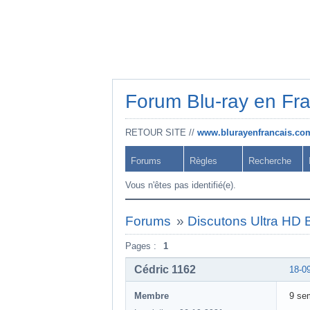
Forum Blu-ray en Fr
RETOUR SITE //
www.blurayenfrancais.co
Forums
Règles
Recherche
Vous n'êtes pas identifié(e).
Forums
»
Discutons Ultra HD B
Pages :
1
Cédric 1162
18-0
Membre
9 sem