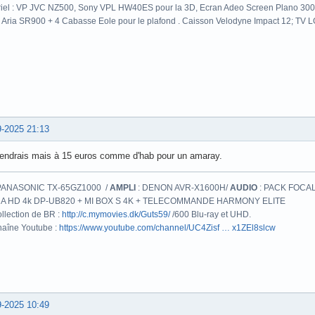
iel : VP JVC NZ500, Sony VPL HW40ES pour la 3D, Ecran Adeo Screen Plano 300c
 Aria SR900 + 4 Cabasse Eole pour le plafond . Caisson Velodyne Impact 12; TV
9-2025 21:13
rendrais mais à 15 euros comme d'hab pour un amaray.
PANASONIC TX-65GZ1000 /
AMPLI
: DENON AVR-X1600H/
AUDIO
: PACK FOCAL
A HD 4k DP-UB820 + MI BOX S 4K + TELECOMMANDE HARMONY ELITE
llection de BR :
http://c.mymovies.dk/Guts59/
/600 Blu-ray et UHD.
aîne Youtube :
https://www.youtube.com/channel/UC4Zisf … x1ZEl8slcw
9-2025 10:49