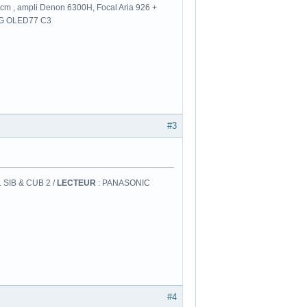
m , ampli Denon 6300H, Focal Aria 926 +
 LG OLED77 C3
#3
 SIB & CUB 2 /
LECTEUR
: PANASONIC
#4