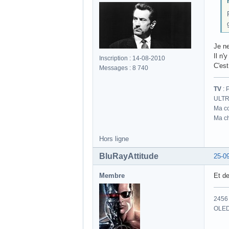
Je ne
Il n'
Inscription : 14-08-2010
C'est
Messages : 8 740
TV
: 
ULTR
Ma co
Ma ch
Hors ligne
BluRayAttitude
25-0
Membre
Et de
2456 
OLED