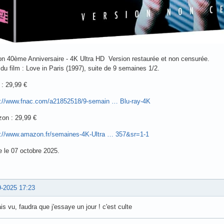
on 40ème Anniversaire - 4K Ultra HD Version restaurée et non censurée.
u film : Love in Paris (1997), suite de 9 semaines 1/2.
: 29,99 €
s://www.fnac.com/a21852518/9-semain … Blu-ray-4K
on : 29,99 €
s://www.amazon.fr/semaines-4K-Ultra … 357&sr=1-1
e le 07 octobre 2025.
9-2025 17:23
s vu, faudra que j'essaye un jour ! c'est culte