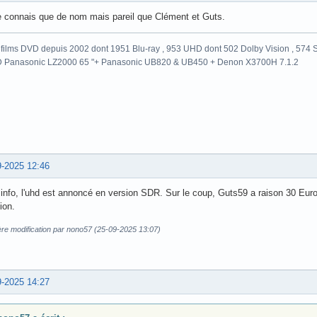
e connais que de nom mais pareil que Clément et Guts.
films DVD depuis 2002 dont 1951 Blu-ray , 953 UHD dont 502 Dolby Vision , 574 St
 Panasonic LZ2000 65 "+ Panasonic UB820 & UB450 + Denon X3700H 7.1.2
9-2025 12:46
info, l'uhd est annoncé en version SDR. Sur le coup, Guts59 a raison 30 Euro
tion.
ère modification par nono57 (25-09-2025 13:07)
9-2025 14:27