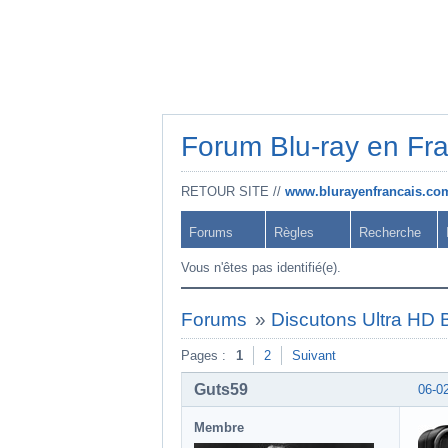
Forum Blu-ray en Fr
RETOUR SITE //
www.blurayenfrancais.co
Forums
Règles
Recherche
Vous n'êtes pas identifié(e).
Forums
»
Discutons Ultra HD B
Pages :
1
2
Suivant
Guts59
06-0
Membre