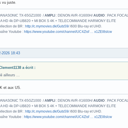
 vu juste.
PANASONIC TX-65GZ1000 /
AMPLI
: DENON AVR-X1600H/
AUDIO
: PACK FOCAL
A HD 4k DP-UB820 + MI BOX S 4K + TELECOMMANDE HARMONY ELITE
llection de BR :
http://c.mymovies.dk/Guts59/
/600 Blu-ray et UHD.
aîne Youtube :
https://www.youtube.com/channel/UC4Zisf … x1ZEl8slcw
2-2026 18:43
Clement1138 a écrit :
Ni ailleurs ...
K et aux US.
PANASONIC TX-65GZ1000 /
AMPLI
: DENON AVR-X1600H/
AUDIO
: PACK FOCAL
A HD 4k DP-UB820 + MI BOX S 4K + TELECOMMANDE HARMONY ELITE
llection de BR :
http://c.mymovies.dk/Guts59/
/600 Blu-ray et UHD.
aîne Youtube :
https://www.youtube.com/channel/UC4Zisf … x1ZEl8slcw