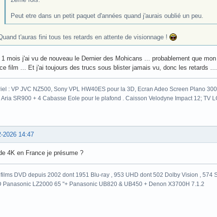
Peut etre dans un petit paquet d'années quand j'aurais oublié un peu.
Quand t'auras fini tous tes retards en attente de visionnage !
a 1 mois j'ai vu de nouveau le Dernier des Mohicans ... probablement que mo
ce film ... Et j'ai toujours des trucs sous blister jamais vu, donc les retards ..
iel : VP JVC NZ500, Sony VPL HW40ES pour la 3D, Ecran Adeo Screen Plano 300c
 Aria SR900 + 4 Cabasse Eole pour le plafond . Caisson Velodyne Impact 12; TV
2-2026 14:47
de 4K en France je présume ?
films DVD depuis 2002 dont 1951 Blu-ray , 953 UHD dont 502 Dolby Vision , 574 St
 Panasonic LZ2000 65 "+ Panasonic UB820 & UB450 + Denon X3700H 7.1.2