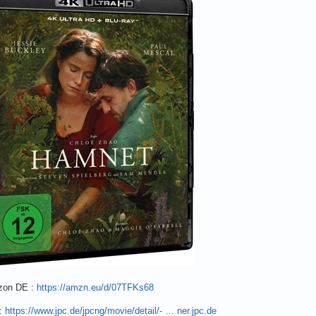
on DE :
https://amzn.eu/d/07TFKs68
:
https://www.jpc.de/jpcng/movie/detail/- … ner.jpc.de