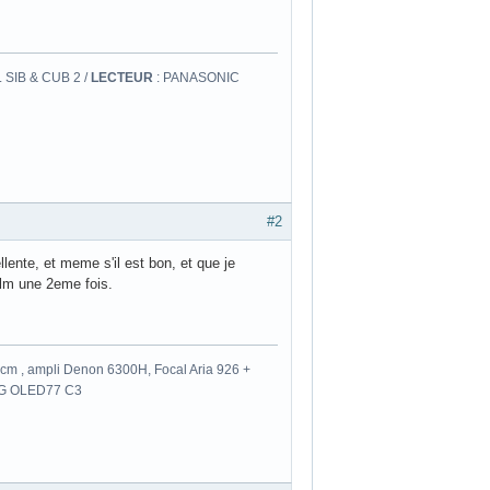
 SIB & CUB 2 /
LECTEUR
: PANASONIC
#2
lente, et meme s'il est bon, et que je
film une 2eme fois.
m , ampli Denon 6300H, Focal Aria 926 +
 LG OLED77 C3