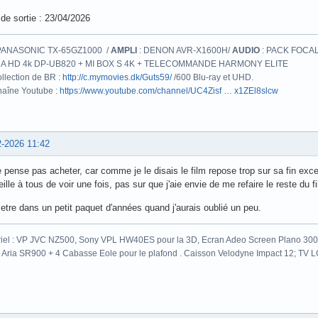
de sortie : 23/04/2026
PANASONIC TX-65GZ1000 /
AMPLI
: DENON AVR-X1600H/
AUDIO
: PACK FOCAL
A HD 4k DP-UB820 + MI BOX S 4K + TELECOMMANDE HARMONY ELITE
llection de BR :
http://c.mymovies.dk/Guts59/
/600 Blu-ray et UHD.
aîne Youtube :
https://www.youtube.com/channel/UC4Zisf … x1ZEl8slcw
2-2026 11:42
 pense pas acheter, car comme je le disais le film repose trop sur sa fin excel
ille à tous de voir une fois, pas sur que j'aie envie de me refaire le reste du 
etre dans un petit paquet d'années quand j'aurais oublié un peu.
iel : VP JVC NZ500, Sony VPL HW40ES pour la 3D, Ecran Adeo Screen Plano 300c
 Aria SR900 + 4 Cabasse Eole pour le plafond . Caisson Velodyne Impact 12; TV