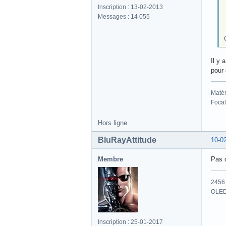
Inscription : 13-02-2013
Messages : 14 055
Il y 
pour 
Matér
Focal
Hors ligne
BluRayAttitude
10-0
Membre
Pas 
2456 
OLED
Inscription : 25-01-2017