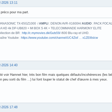
2-2026 13:11
 préco pour ma part.
PANASONIC TX-65GZ1000 /
AMPLI
: DENON AVR-X1600H/
AUDIO
: PACK FOCAL
A HD 4k DP-UB820 + MI BOX S 4K + TELECOMMANDE HARMONY ELITE
llection de BR :
http://c.mymovies.dk/Guts59/
/600 Blu-ray et UHD.
aîne Youtube :
https://www.youtube.com/channel/UC4Zisf … x1ZEl8slcw
2-2026 14:40
été voir Hamnet hier, très bon film mais quelques défauts/incohérences (les b
n peu sorti du film ...) lui font louper le statut de chef d'œuvre à mes yeux.
2-2026 17:48