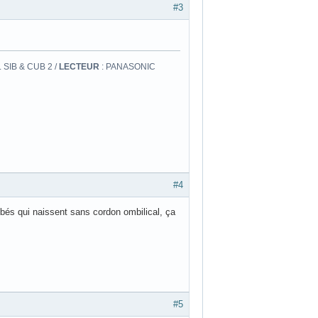
#3
 SIB & CUB 2 /
LECTEUR
: PANASONIC
#4
ébés qui naissent sans cordon ombilical, ça
#5