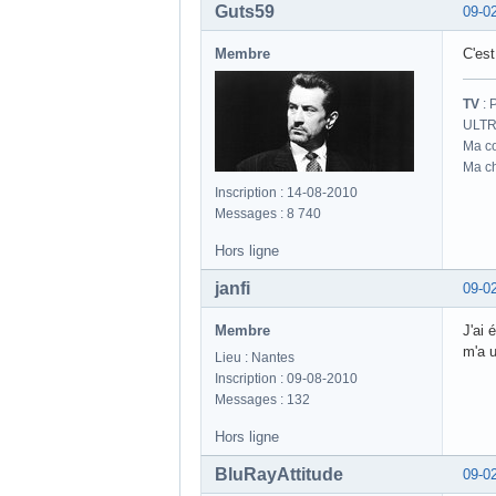
Guts59
09-0
Membre
C'est
TV
: 
ULTR
Ma co
Ma ch
Inscription : 14-08-2010
Messages : 8 740
Hors ligne
janfi
09-0
Membre
J'ai 
m'a u
Lieu : Nantes
Inscription : 09-08-2010
Messages : 132
Hors ligne
BluRayAttitude
09-0