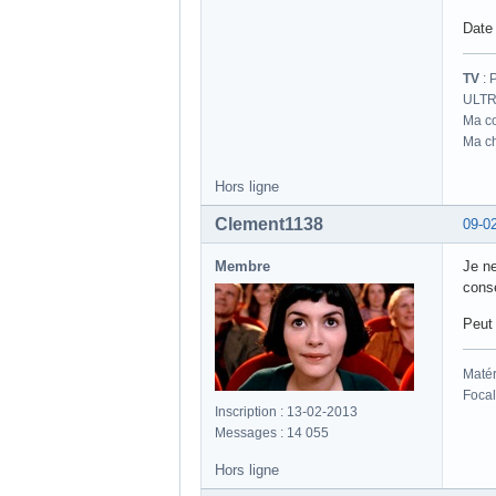
Date 
TV
: 
ULTR
Ma co
Ma ch
Hors ligne
Clement1138
09-0
Membre
Je ne
conse
Peut 
Matér
Focal
Inscription : 13-02-2013
Messages : 14 055
Hors ligne