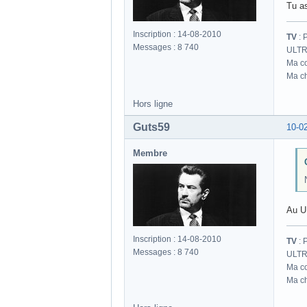
Tu as
Inscription : 14-08-2010
TV
: 
Messages : 8 740
ULTR
Ma co
Ma ch
Hors ligne
Guts59
10-0
Membre
Au U
Inscription : 14-08-2010
TV
: 
Messages : 8 740
ULTR
Ma co
Ma ch