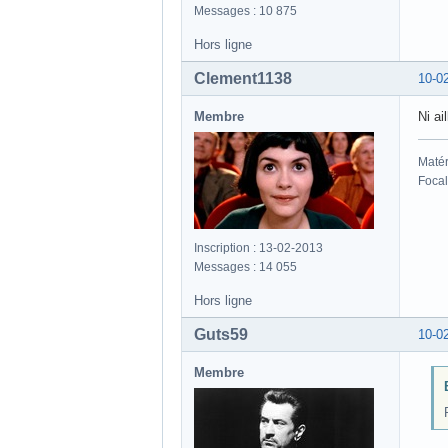
Messages : 10 875
Hors ligne
Clement1138
10-0
Membre
Ni ail
Matér
Focal
Inscription : 13-02-2013
Messages : 14 055
Hors ligne
Guts59
10-0
Membre