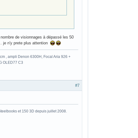
n nombre de visionnages à dépassé les 50
... je n'y prete plus attention
m , ampli Denon 6300H, Focal Aria 926 +
 LG OLED77 C3
#7
eelbooks et 150 3D depuis juillet 2008.