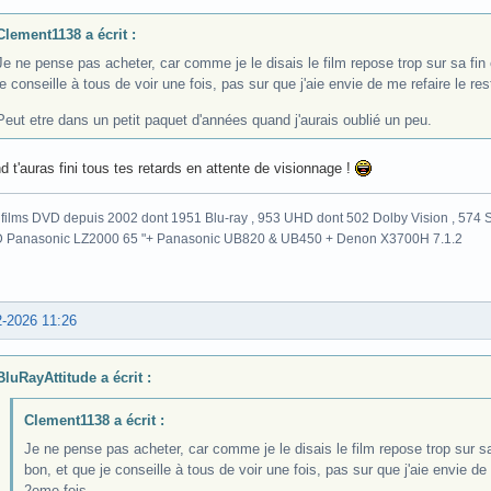
Clement1138 a écrit :
Je ne pense pas acheter, car comme je le disais le film repose trop sur sa fin 
je conseille à tous de voir une fois, pas sur que j'aie envie de me refaire le re
Peut etre dans un petit paquet d'années quand j'aurais oublié un peu.
 t'auras fini tous tes retards en attente de visionnage !
films DVD depuis 2002 dont 1951 Blu-ray , 953 UHD dont 502 Dolby Vision , 574 St
 Panasonic LZ2000 65 "+ Panasonic UB820 & UB450 + Denon X3700H 7.1.2
2-2026 11:26
BluRayAttitude a écrit :
Clement1138 a écrit :
Je ne pense pas acheter, car comme je le disais le film repose trop sur sa
bon, et que je conseille à tous de voir une fois, pas sur que j'aie envie de
2eme fois.