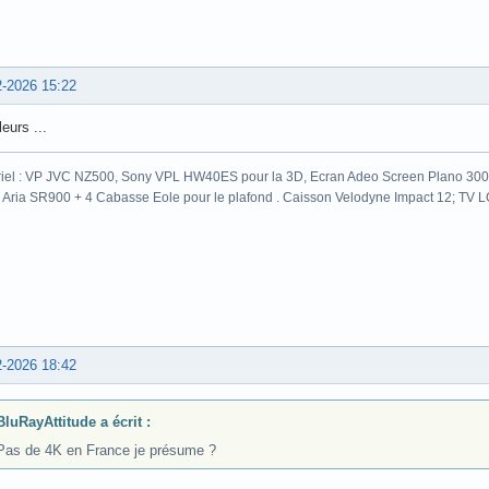
2-2026 15:22
leurs ...
iel : VP JVC NZ500, Sony VPL HW40ES pour la 3D, Ecran Adeo Screen Plano 300c
 Aria SR900 + 4 Cabasse Eole pour le plafond . Caisson Velodyne Impact 12; TV
2-2026 18:42
BluRayAttitude a écrit :
Pas de 4K en France je présume ?