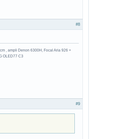
#8
m , ampli Denon 6300H, Focal Aria 926 +
 LG OLED77 C3
#9