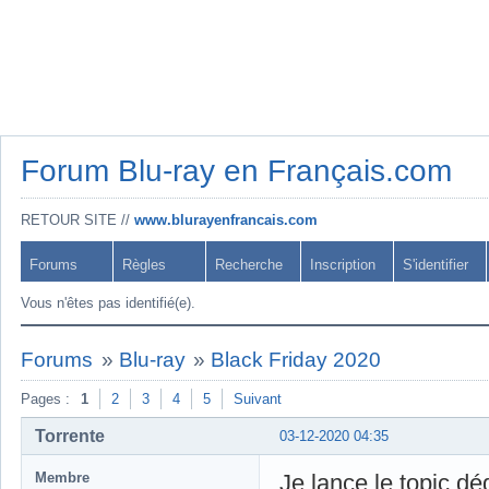
Forum Blu-ray en Français.com
RETOUR SITE //
www.blurayenfrancais.com
Forums
Règles
Recherche
Inscription
S'identifier
Vous n'êtes pas identifié(e).
Forums
»
Blu-ray
»
Black Friday 2020
Pages :
1
2
3
4
5
Suivant
Torrente
03-12-2020 04:35
Membre
Je lance le topic déd