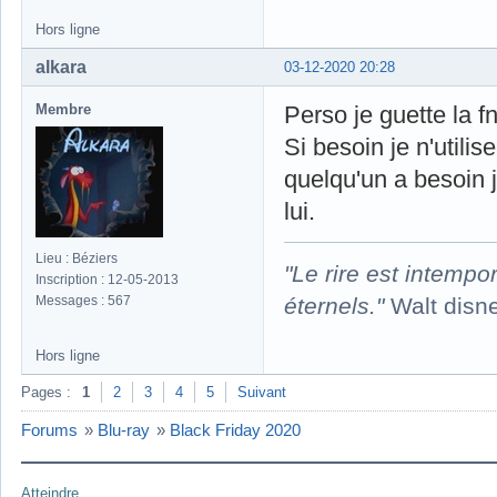
Hors ligne
alkara
03-12-2020 20:28
Membre
Perso je guette la fn
Si besoin je n'utili
quelqu'un a besoin
lui.
Lieu : Béziers
"Le rire est intempor
Inscription : 12-05-2013
éternels."
Walt disn
Messages : 567
Hors ligne
Pages :
1
2
3
4
5
Suivant
Forums
»
Blu-ray
»
Black Friday 2020
Atteindre