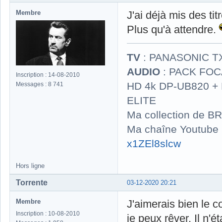
Membre
J'ai déjà mis des t
Plus qu'à attendre.
TV
: PANASONIC T
AUDIO
: PACK FOCA
Inscription : 14-08-2010
HD 4k DP-UB820 
Messages : 8 741
ELITE
Ma collection de BR
Ma chaîne Youtube
x1ZEl8slcw
Hors ligne
Torrente
03-12-2020 20:21
Membre
J'aimerais bien le c
Inscription : 10-08-2010
je peux rêver. Il n'é