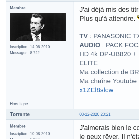
Membre
J'ai déjà mis des t
Plus qu'à attendre.
TV
: PANASONIC T
AUDIO
: PACK FOCA
Inscription : 14-08-2010
HD 4k DP-UB820 
Messages : 8 742
ELITE
Ma collection de BR
Ma chaîne Youtube
x1ZEl8slcw
Hors ligne
Torrente
03-12-2020 20:21
Membre
J'aimerais bien le c
Inscription : 10-08-2010
je peux rêver. Il n'é