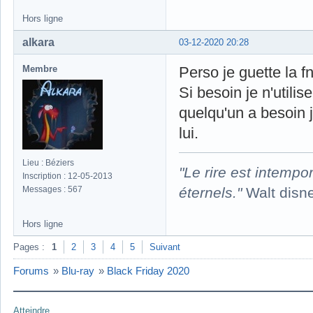
Hors ligne
alkara
03-12-2020 20:28
Membre
Perso je guette la fn
Si besoin je n'utili
quelqu'un a besoin
lui.
Lieu : Béziers
"Le rire est intempor
Inscription : 12-05-2013
éternels."
Walt disn
Messages : 567
Hors ligne
Pages :
1
2
3
4
5
Suivant
Forums
»
Blu-ray
»
Black Friday 2020
Atteindre