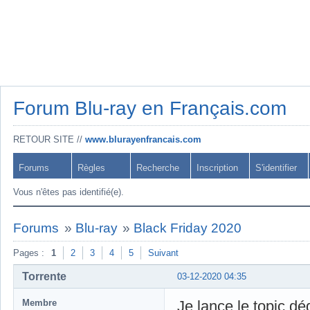
Forum Blu-ray en Français.com
RETOUR SITE //
www.blurayenfrancais.com
Forums
Règles
Recherche
Inscription
S'identifier
Vous n'êtes pas identifié(e).
Forums
»
Blu-ray
»
Black Friday 2020
Pages :
1
2
3
4
5
Suivant
Torrente
03-12-2020 04:35
Membre
Je lance le topic déd