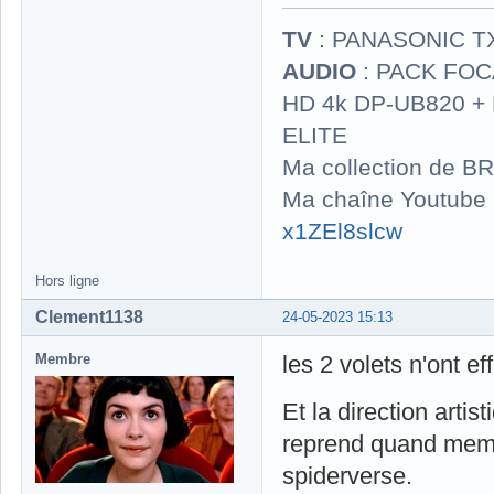
TV
: PANASONIC T
AUDIO
: PACK FOCA
HD 4k DP-UB820 
ELITE
Ma collection de BR
Ma chaîne Youtube
x1ZEl8slcw
Hors ligne
Clement1138
24-05-2023 15:13
Membre
les 2 volets n'ont ef
Et la direction arti
reprend quand mem
spiderverse.