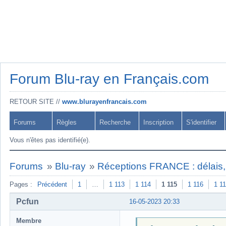
Forum Blu-ray en Français.com
RETOUR SITE //
www.blurayenfrancais.com
Forums
Règles
Recherche
Inscription
S'identifier
Vous n'êtes pas identifié(e).
Forums
»
Blu-ray
»
Réceptions FRANCE : délais, 
Pages :
Précédent
1
…
1 113
1 114
1 115
1 116
1 1
Pcfun
16-05-2023 20:33
Membre