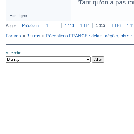
"Tant qu'on a pas to
Hors ligne
Pages :
Précédent
1
…
1 113
1 114
1 115
1 116
1 1
Forums
»
Blu-ray
»
Réceptions FRANCE : délais, dégâts, plaisi
Atteindre