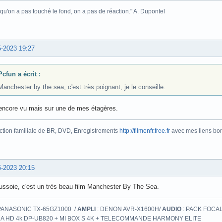
 qu'on a pas touché le fond, on a pas de réaction." A. Dupontel
5-2023 19:27
Pcfun a écrit :
Manchester by the sea, c'est très poignant, je le conseille.
encore vu mais sur une de mes étagères.
ction familiale de BR, DVD, Enregistrements
http://filmenfr.free.fr
avec mes liens bonu
5-2023 20:15
ussoie, c'est un très beau film Manchester By The Sea.
PANASONIC TX-65GZ1000 /
AMPLI
: DENON AVR-X1600H/
AUDIO
: PACK FOCAL
A HD 4k DP-UB820 + MI BOX S 4K + TELECOMMANDE HARMONY ELITE