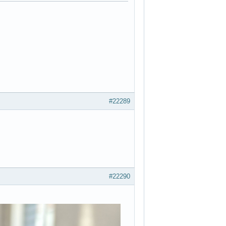
#22289
#22290