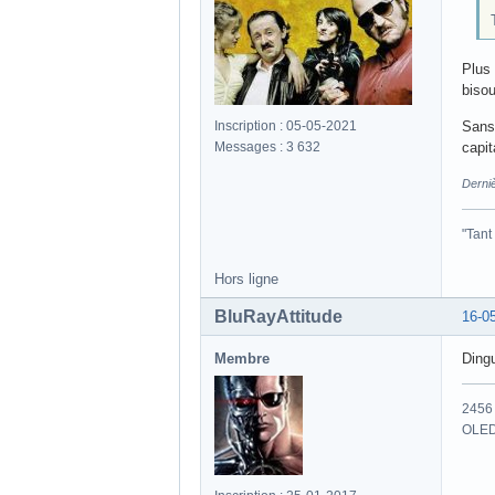
Plus 
bisou
Inscription : 05-05-2021
Sans 
Messages : 3 632
capit
Derniè
"Tant
Hors ligne
BluRayAttitude
16-0
Membre
Dingu
2456 
OLED