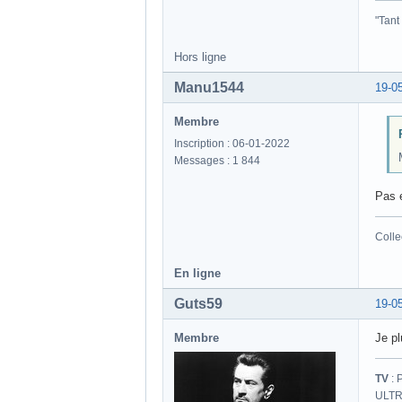
"Tant
Hors ligne
Manu1544
19-0
Membre
Inscription : 06-01-2022
Messages : 1 844
Pas 
Colle
En ligne
Guts59
19-0
Membre
Je pl
TV
: 
ULTR