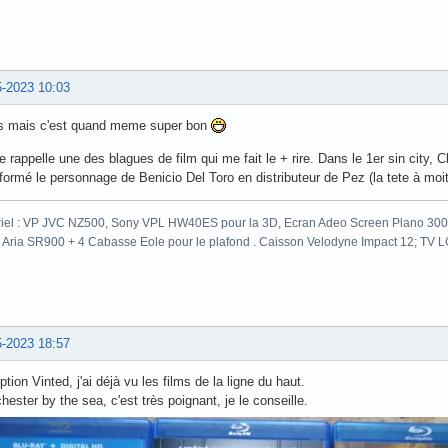
5-2023 10:03
s mais c'est quand meme super bon
 rappelle une des blagues de film qui me fait le + rire. Dans le 1er sin city, 
formé le personnage de Benicio Del Toro en distributeur de Pez (la tete à moi
iel : VP JVC NZ500, Sony VPL HW40ES pour la 3D, Ecran Adeo Screen Plano 300c
 Aria SR900 + 4 Cabasse Eole pour le plafond . Caisson Velodyne Impact 12; TV
5-2023 18:57
tion Vinted, j'ai déjà vu les films de la ligne du haut.
ester by the sea, c'est très poignant, je le conseille.