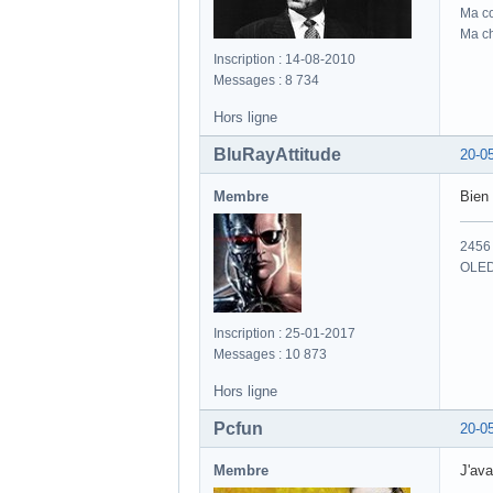
Ma co
Ma ch
Inscription : 14-08-2010
Messages : 8 734
Hors ligne
BluRayAttitude
20-0
Membre
Bien
2456 
OLED
Inscription : 25-01-2017
Messages : 10 873
Hors ligne
Pcfun
20-0
Membre
J'ava