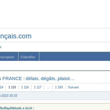
ançais.com
m
Inscription
S'identifier
 FRANCE : délais, dégâts, plaisir…
114
1 115
1 116
1 117
…
1 183
Suivant
5-2023 20:33
BluRayAttitude a écrit :