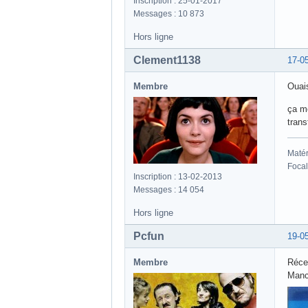
Inscription : 25-01-2017
Messages : 10 873
Hors ligne
Clement1138
17-0
Membre
Ouai
ça me
trans
Matér
Focal
Inscription : 13-02-2013
Messages : 14 054
Hors ligne
Pcfun
19-0
Membre
Récep
Manch