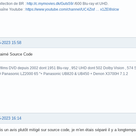
llection de BR :
http://c.mymovies.dk/Guts59/
/600 Blu-ray et UHD.
aîne Youtube :
https://www.youtube.com/channel/UC4Zisf … x1ZEl8slcw
5-2023 15:58
 aimé Source Code
films DVD depuis 2002 dont 1951 Blu-ray , 952 UHD dont 502 Dolby Vision , 574 St
 Panasonic LZ2000 65 "+ Panasonic UB820 & UB450 + Denon X3700H 7.1.2
5-2023 16:14
is un avis plutôt mitigé sur source code, je m'en étais séparé il y a longtemps 