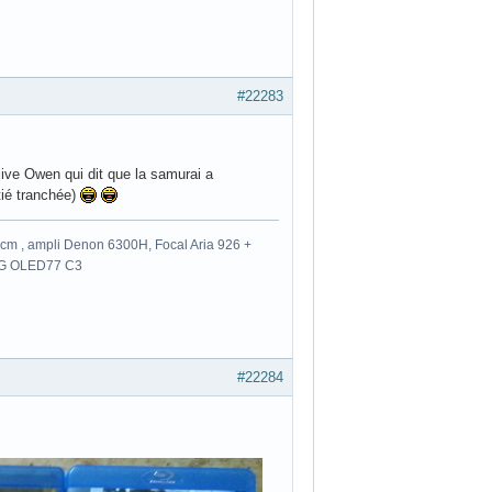
#22283
Clive Owen qui dit que la samurai a
tié tranchée)
m , ampli Denon 6300H, Focal Aria 926 +
 LG OLED77 C3
#22284