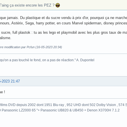
T'aing ça existe encore les PEZ ?
que jamais. Du plastique et du sucre vendu à prix d'or, pourquoi ça ne marche
nours, Astérix, Sega, harry potter, en cours Marvel spiderman, disney princess
sucre, full plastok : tu as les lego et playmobil avec les plus gros taux de ma
alisme.
re modification par Pcfun (16-05-2023 20:34)
 qu'on a pas touché le fond, on a pas de réaction." A. Dupontel
5-2023 21:47
e !
films DVD depuis 2002 dont 1951 Blu-ray , 952 UHD dont 502 Dolby Vision , 574 St
 Panasonic LZ2000 65 "+ Panasonic UB820 & UB450 + Denon X3700H 7.1.2