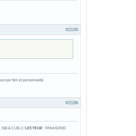
#22285
s par film et personnalité
#22286
 SIB & CUB 2 /
LECTEUR
: PANASONIC