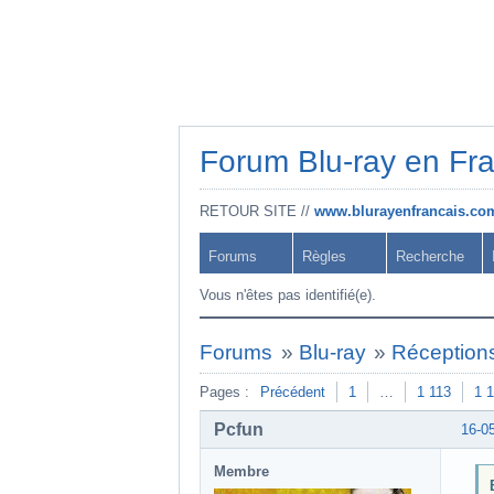
Forum Blu-ray en Fr
RETOUR SITE //
www.blurayenfrancais.co
Forums
Règles
Recherche
Vous n'êtes pas identifié(e).
Forums
»
Blu-ray
»
Réceptions
Pages :
Précédent
1
…
1 113
1 
Pcfun
16-0
Membre