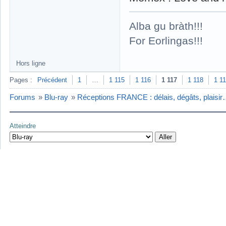
Alba gu bràth!!!
For Eorlingas!!!
Hors ligne
Pages :
Précédent
1
…
1 115
1 116
1 117
1 118
1 1
Forums
»
Blu-ray
»
Réceptions FRANCE : délais, dégâts, plaisi
Atteindre