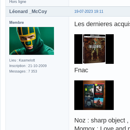
Hors ligne
Léonard _McCoy
19-07-2023 19:11
Membre
Les dernieres acqui
Lieu : Kaamelott
Inscription : 21-10-2009
Fnac
Messages : 7 353
Noz : sharp object
Momox : Love and 