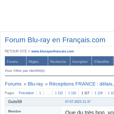
Forum Blu-ray en Français.com
RETOUR SITE //
www.blurayenfrancais.com
Forums
Règles
Recherche
Inscription
S'identifier
Vous n'êtes pas identifié(e).
Forums
»
Blu-ray
»
Réceptions FRANCE : délais, 
Pages :
Précédent
1
…
1 115
1 116
1 117
1 118
1 1
Guts59
07-07-2023 21:37
Membre
Que du très bon, voi