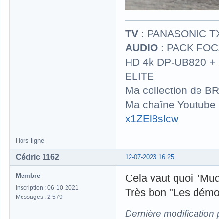
TV
: PANASONIC T
AUDIO
: PACK FOCA
HD 4k DP-UB820 
ELITE
Ma collection de BR
Ma chaîne Youtube
x1ZEl8slcw
Hors ligne
Cédric 1162
12-07-2023 16:25
Membre
Cela vaut quoi "Mud
Inscription : 06-10-2021
Très bon "Les démon
Messages : 2 579
Dernière modification