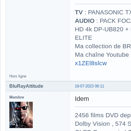
TV
: PANASONIC T
AUDIO
: PACK FOCA
HD 4k DP-UB820 
ELITE
Ma collection de BR
Ma chaîne Youtube
x1ZEl8slcw
Hors ligne
BluRayAttitude
19-07-2023 08:11
Membre
Idem
2456 films DVD dep
Dolby Vision , 574 S