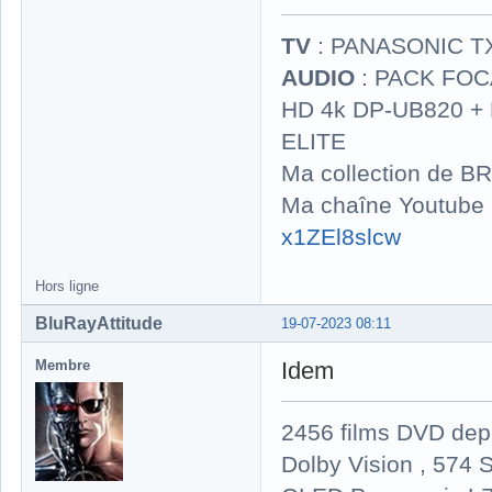
TV
: PANASONIC T
AUDIO
: PACK FOCA
HD 4k DP-UB820 
ELITE
Ma collection de BR
Ma chaîne Youtube
x1ZEl8slcw
Hors ligne
BluRayAttitude
19-07-2023 08:11
Membre
Idem
2456 films DVD dep
Dolby Vision , 574 S