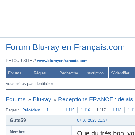
Forum Blu-ray en Français.com
RETOUR SITE //
www.blurayenfrancais.com
Forums
Règles
Recherche
Inscription
S'identifier
Vous n'êtes pas identifié(e).
Forums
»
Blu-ray
»
Réceptions FRANCE : délais, 
Pages :
Précédent
1
…
1 115
1 116
1 117
1 118
1 1
Guts59
07-07-2023 21:37
Membre
Que du très bon, voi