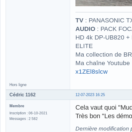
TV
: PANASONIC T
AUDIO
: PACK FOCA
HD 4k DP-UB820 
ELITE
Ma collection de BR
Ma chaîne Youtube
x1ZEl8slcw
Hors ligne
Cédric 1162
12-07-2023 16:25
Membre
Cela vaut quoi "Mud
Inscription : 06-10-2021
Très bon "Les démon
Messages : 2 582
Dernière modification