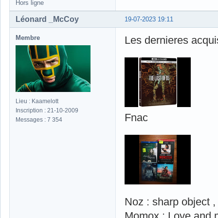
Hors ligne
Léonard _McCoy
19-07-2023 19:11
Membre
Les dernieres acqui
Lieu : Kaamelott
Inscription : 21-10-2009
Fnac
Messages : 7 354
Noz : sharp object
Momox : Love and 