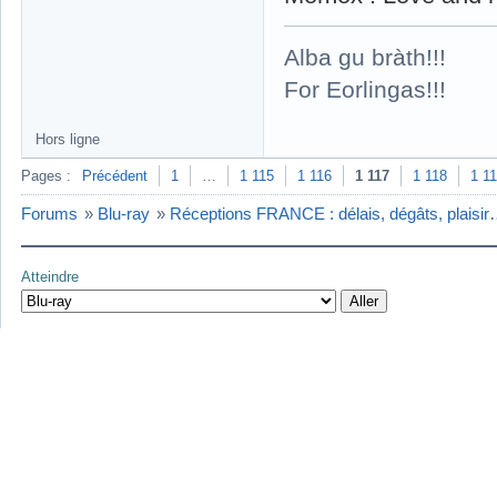
Alba gu bràth!!!
For Eorlingas!!!
Hors ligne
Pages :
Précédent
1
…
1 115
1 116
1 117
1 118
1 1
Forums
»
Blu-ray
»
Réceptions FRANCE : délais, dégâts, plaisi
Atteindre