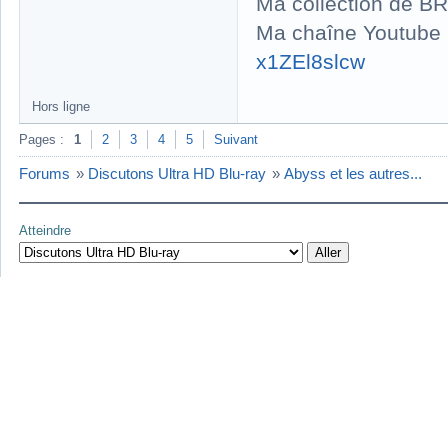
Ma collection de BR
Ma chaîne Youtube
x1ZEl8slcw
Hors ligne
Pages :
1
2
3
4
5
Suivant
Forums
»
Discutons Ultra HD Blu-ray
»
Abyss et les autres...
Atteindre