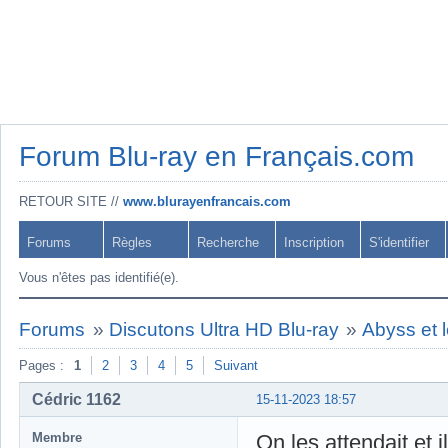
Forum Blu-ray en Français.com
RETOUR SITE //
www.blurayenfrancais.com
Forums
Règles
Recherche
Inscription
S'identifier
Vous n'êtes pas identifié(e).
Forums
»
Discutons Ultra HD Blu-ray
»
Abyss et l
Pages :
1
2
3
4
5
Suivant
Cédric 1162
15-11-2023 18:57
Membre
On les attendait et 