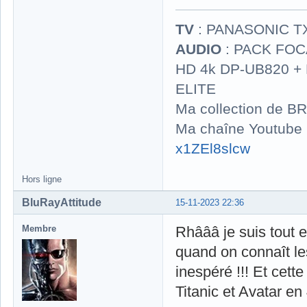
TV
: PANASONIC T
AUDIO
: PACK FOCA
HD 4k DP-UB820 
ELITE
Ma collection de BR
Ma chaîne Youtube
x1ZEl8slcw
Hors ligne
BluRayAttitude
15-11-2023 22:36
Membre
Rhâââ je suis tout e
quand on connaît le
inespéré !!! Et cette
Titanic et Avatar en