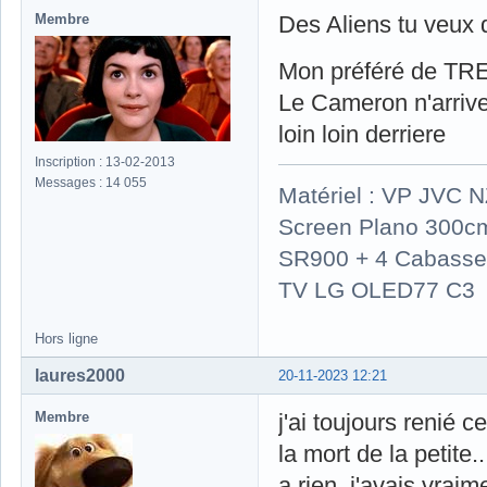
Membre
Des Aliens tu veux d
Mon préféré de TRES 
Le Cameron n'arrive
loin loin derriere
Inscription : 13-02-2013
Messages : 14 055
Matériel : VP JVC 
Screen Plano 300cm
SR900 + 4 Cabasse 
TV LG OLED77 C3
Hors ligne
laures2000
20-11-2023 12:21
Membre
j'ai toujours renié c
la mort de la petite.
a rien, j'avais vrai