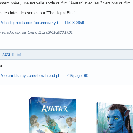
ment prévu, une nouvelle sortie du film "Avatar" avec les 3 versions du film.
s les infos des sorties sur "The digital Bits" :
s://thedigitalbits.com/columns/my-t … 11523-0659
re modification par Cédric 1162 (16-11-2023 19:02)
1-2023 18:58
r :
s://forum.blu-ray.com/showthread.ph … 26&page=60