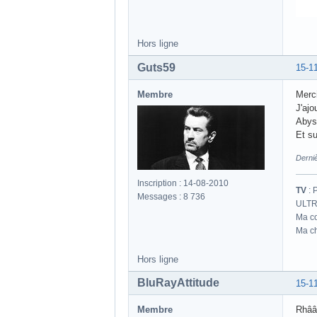
Hors ligne
Guts59
15-1
Membre
Merci
J'ajo
Abys
Et su
Derni
Inscription : 14-08-2010
TV
: 
Messages : 8 736
ULTR
Ma co
Ma ch
Hors ligne
BluRayAttitude
15-1
Membre
Rhâââ