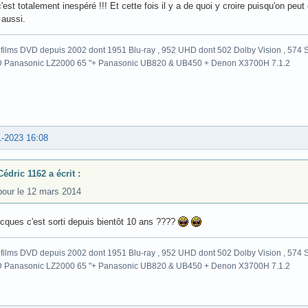
'est totalement inespéré !!! Et cette fois il y a de quoi y croire puisqu'on peu
 aussi.
films DVD depuis 2002 dont 1951 Blu-ray , 952 UHD dont 502 Dolby Vision , 574 St
 Panasonic LZ2000 65 "+ Panasonic UB820 & UB450 + Denon X3700H 7.1.2
1-2023 16:08
Cédric 1162 a écrit :
pour le 12 mars 2014
cques c'est sorti depuis bientôt 10 ans ????
films DVD depuis 2002 dont 1951 Blu-ray , 952 UHD dont 502 Dolby Vision , 574 St
 Panasonic LZ2000 65 "+ Panasonic UB820 & UB450 + Denon X3700H 7.1.2