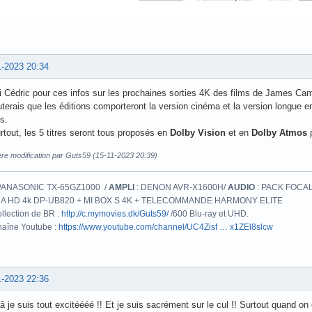
1-2023 20:34
 Cédric pour ces infos sur les prochaines sorties 4K des films de James Ca
uterais que les éditions comporteront la version cinéma et la version longue 
s.
rtout, les 5 titres seront tous proposés en
Dolby Vision
et en
Dolby Atmos
p
ère modification par Guts59 (15-11-2023 20:39)
PANASONIC TX-65GZ1000 /
AMPLI
: DENON AVR-X1600H/
AUDIO
: PACK FOCAL
A HD 4k DP-UB820 + MI BOX S 4K + TELECOMMANDE HARMONY ELITE
llection de BR :
http://c.mymovies.dk/Guts59/
/600 Blu-ray et UHD.
aîne Youtube :
https://www.youtube.com/channel/UC4Zisf … x1ZEl8slcw
1-2023 22:36
 je suis tout excitéééé !! Et je suis sacrément sur le cul !! Surtout quand on