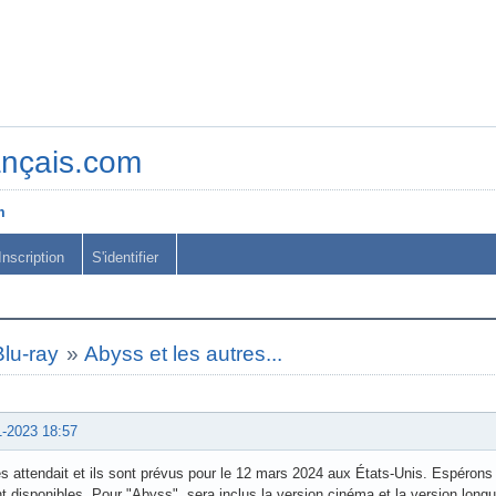
ançais.com
m
Inscription
S'identifier
lu-ray
»
Abyss et les autres...
1-2023 18:57
s attendait et ils sont prévus pour le 12 mars 2024 aux États-Unis. Espérons 
t disponibles. Pour "Abyss", sera inclus la version cinéma et la version longu