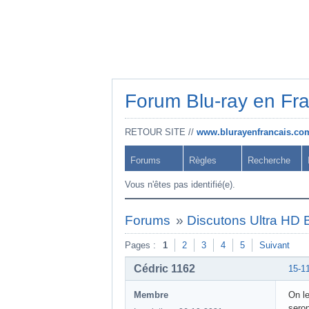
Forum Blu-ray en Fr
RETOUR SITE //
www.blurayenfrancais.co
Forums
Règles
Recherche
Vous n'êtes pas identifié(e).
Forums
»
Discutons Ultra HD B
Pages :
1
2
3
4
5
Suivant
Cédric 1162
15-1
Membre
On le
seron