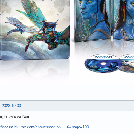
1-2023 19:00
r, la voie de l'eau :
s://forum.blu-ray.com/showthread.ph … 6&page=100