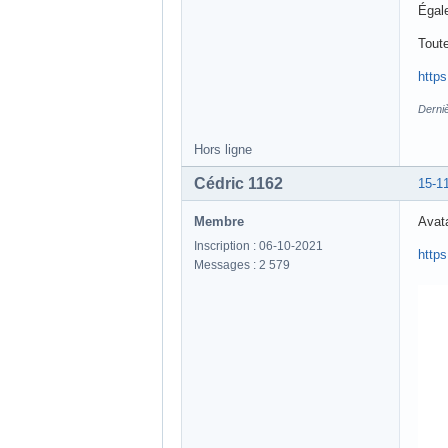
Égale
Toute
http
Derniè
Hors ligne
Cédric 1162
15-1
Membre
Avata
Inscription : 06-10-2021
http
Messages : 2 579