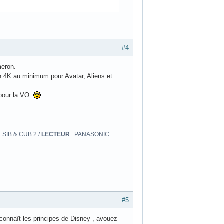
#4
meron.
en 4K au minimum pour Avatar, Aliens et
our la VO.
 SIB & CUB 2 /
LECTEUR
: PANASONIC
#5
 connaît les principes de Disney , avouez