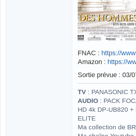
FNAC :
https://ww
Amazon :
https://
Sortie prévue : 03/
TV
: PANASONIC T
AUDIO
: PACK FOCA
HD 4k DP-UB820 
ELITE
Ma collection de BR
Ma chaîne Youtube