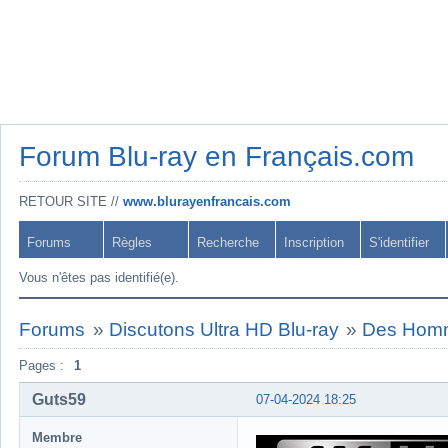
Forum Blu-ray en Français.com
RETOUR SITE //
www.blurayenfrancais.com
Forums
Règles
Recherche
Inscription
S'identifier
Vous n'êtes pas identifié(e).
Forums
»
Discutons Ultra HD Blu-ray
»
Des Homm
Pages :
1
Guts59
07-04-2024 18:25
Membre