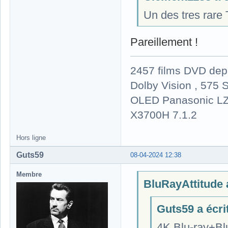
Un des tres rare 
Pareillement !
2457 films DVD dep
Dolby Vision , 575 S
OLED Panasonic LZ
X3700H 7.1.2
Hors ligne
Guts59
08-04-2024 12:38
Membre
BluRayAttitude a
Guts59 a écrit
4K Blu-ray+Bl