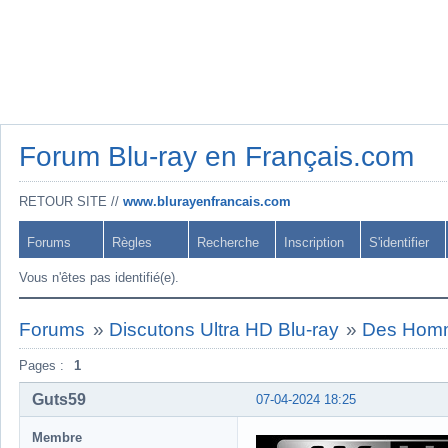
Forum Blu-ray en Français.com
RETOUR SITE //
www.blurayenfrancais.com
Forums
Règles
Recherche
Inscription
S'identifier
Vous n'êtes pas identifié(e).
Forums
»
Discutons Ultra HD Blu-ray
»
Des Homm
Pages :
1
Guts59
07-04-2024 18:25
Membre