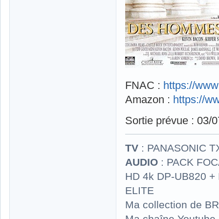
FNAC :
https://ww
Amazon :
https://
Sortie prévue : 03/
TV
: PANASONIC T
AUDIO
: PACK FOCA
HD 4k DP-UB820 
ELITE
Ma collection de BR
Ma chaîne Youtube