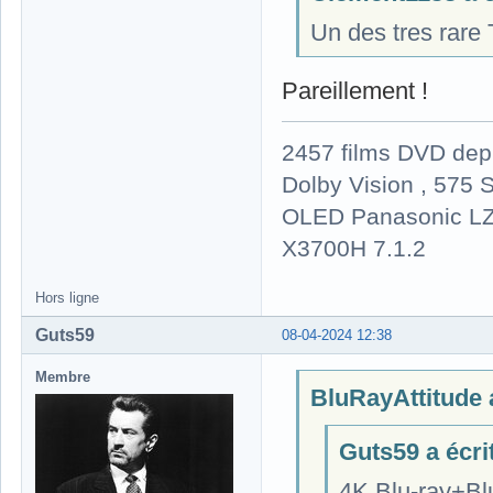
Un des tres rare 
Pareillement !
2457 films DVD dep
Dolby Vision , 575 S
OLED Panasonic LZ
X3700H 7.1.2
Hors ligne
Guts59
08-04-2024 12:38
Membre
BluRayAttitude a
Guts59 a écrit
4K Blu-ray+Bl