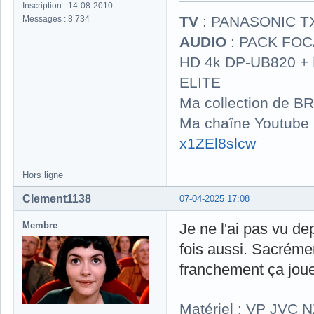
Inscription : 14-08-2010
TV
: PANASONIC T
Messages : 8 734
AUDIO
: PACK FOCA
HD 4k DP-UB820 
ELITE
Ma collection de BR
Ma chaîne Youtube
x1ZEl8slcw
Hors ligne
Clement1138
07-04-2025 17:08
Membre
Je ne l'ai pas vu de
fois aussi. Sacrémen
franchement ça jou
Matériel : VP JVC 