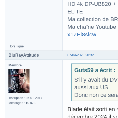
HD 4k DP-UB820 
ELITE
Ma collection de BR
Ma chaîne Youtube
x1ZEl8slcw
Hors ligne
BluRayAttitude
07-04-2025 20:32
Membre
Guts59 a écrit :
S'il y avait du DV
aussi aux US.
Donc non ce sera
Inscription : 25-01-2017
Messages : 10 873
Blade était sorti en
décembre 2024 il sor