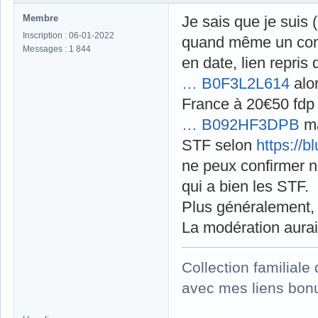
Membre
Je sais que je suis 
Inscription : 06-01-2022
quand même un comb
Messages : 1 844
en date, lien repris
… B0F3L2L614
alor
France à 20€50 fdp
… B092HF3DPB
ma
STF selon
https://b
ne peux confirmer n
qui a bien les STF.
Plus généralement, 
La modération aura
Collection familial
avec mes liens bonu