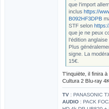
que l'import alle
inclus
https://w
B092HF3DPB
ma
STF selon
https:
que je ne peux c
l'édition anglaise
Plus généralement
signe. La modéra
15€.
T'inquiète, il finir
Cultura 2 Blu-ray 4
TV
: PANASONIC T
AUDIO
: PACK FOCA
HD 4k DP-UB820 