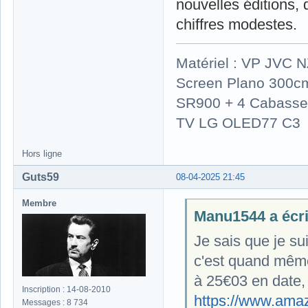
nouvelles éditions,
chiffres modestes.
Matériel : VP JVC 
Screen Plano 300cm
SR900 + 4 Cabasse 
TV LG OLED77 C3
Hors ligne
Guts59
08-04-2025 21:45
Membre
Manu1544 a écrit
Je sais que je su
c'est quand même
à 25€03 en date, 
Inscription : 14-08-2010
https://www.ama
Messages : 8 734