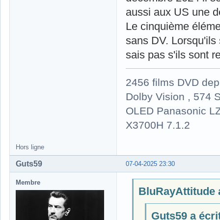
aussi aux US une d
Le cinquième élémen
sans DV. Lorsqu'ils 
sais pas s'ils sont r
2456 films DVD dep
Dolby Vision , 574 S
OLED Panasonic LZ
X3700H 7.1.2
Hors ligne
Guts59
07-04-2025 23:30
Membre
BluRayAttitude a
Guts59 a écrit