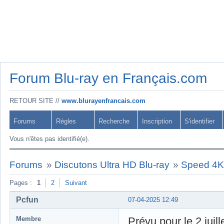
Forum Blu-ray en Français.com
RETOUR SITE //
www.blurayenfrancais.com
Forums
Règles
Recherche
Inscription
S'identifier
Vous n'êtes pas identifié(e).
Forums
»
Discutons Ultra HD Blu-ray
»
Speed 4
Pages :
1
2
Suivant
Pcfun
07-04-2025 12:49
Membre
Prévu pour le 2 juil