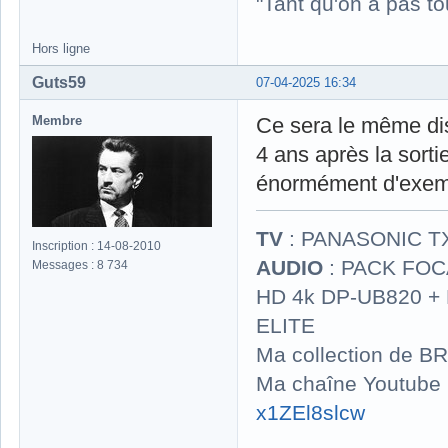
"Tant qu'on a pas to
Hors ligne
Guts59
07-04-2025 16:34
Membre
Ce sera le même di
4 ans après la sort
énormément d'exemp
TV
: PANASONIC T
Inscription : 14-08-2010
AUDIO
: PACK FOCA
Messages : 8 734
HD 4k DP-UB820 
ELITE
Ma collection de BR
Ma chaîne Youtube
x1ZEl8slcw