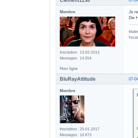
Clement1138
07-0
Membre
Je ne
Die 
Matér
Focal
Inscription : 13-02-2013
Messages : 14 054
Hors ligne
BluRayAttitude
07-0
Membre
Inscription : 25-01-2017
Messages : 10 873