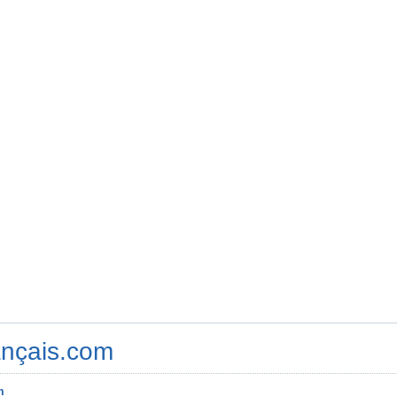
ançais.com
m