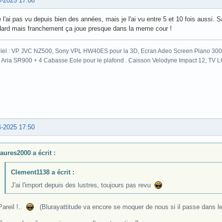
4-2025 17:08
 l'ai pas vu depuis bien des années, mais je l'ai vu entre 5 et 10 fois aussi. 
Hard mais franchement ça joue presque dans la meme cour !
iel : VP JVC NZ500, Sony VPL HW40ES pour la 3D, Ecran Adeo Screen Plano 300c
 Aria SR900 + 4 Cabasse Eole pour le plafond . Caisson Velodyne Impact 12; TV
4-2025 17:50
laures2000 a écrit :
Clement1138 a écrit :
J'ai l'import depuis des lustres, toujours pas revu
Pareil !..
(Blurayattitude va encore se moquer de nous si il passe dans le