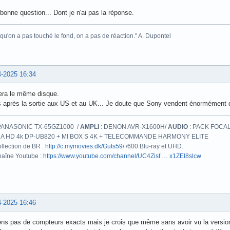
bonne question... Dont je n'ai pas la réponse.
 qu'on a pas touché le fond, on a pas de réaction." A. Dupontel
4-2025 16:34
era le même disque.
s après la sortie aux US et au UK... Je doute que Sony vendent énormément d
PANASONIC TX-65GZ1000 /
AMPLI
: DENON AVR-X1600H/
AUDIO
: PACK FOCAL
A HD 4k DP-UB820 + MI BOX S 4K + TELECOMMANDE HARMONY ELITE
llection de BR :
http://c.mymovies.dk/Guts59/
/600 Blu-ray et UHD.
aîne Youtube :
https://www.youtube.com/channel/UC4Zisf … x1ZEl8slcw
4-2025 16:46
ens pas de compteurs exacts mais je crois que même sans avoir vu la version 4