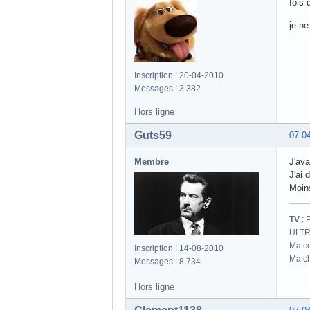
fois 
je ne
Inscription : 20-04-2010
Messages : 3 382
Hors ligne
Guts59
07-0
Membre
J'ava
J'ai 
Moins
TV
: 
ULTR
Ma co
Inscription : 14-08-2010
Ma ch
Messages : 8 734
Hors ligne