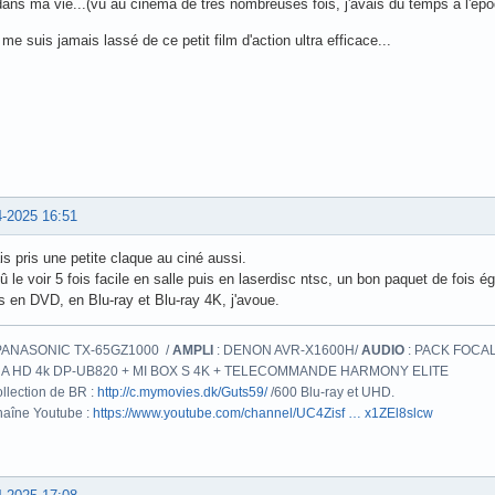
dans ma vie...(vu au cinéma de très nombreuses fois, j'avais du temps à l'ép
 me suis jamais lassé de ce petit film d'action ultra efficace...
4-2025 16:51
is pris une petite claque au ciné aussi.
dû le voir 5 fois facile en salle puis en laserdisc ntsc, un bon paquet de fois é
 en DVD, en Blu-ray et Blu-ray 4K, j'avoue.
PANASONIC TX-65GZ1000 /
AMPLI
: DENON AVR-X1600H/
AUDIO
: PACK FOCAL
A HD 4k DP-UB820 + MI BOX S 4K + TELECOMMANDE HARMONY ELITE
llection de BR :
http://c.mymovies.dk/Guts59/
/600 Blu-ray et UHD.
aîne Youtube :
https://www.youtube.com/channel/UC4Zisf … x1ZEl8slcw