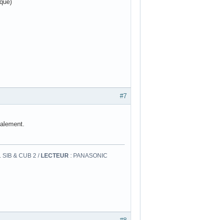
oque)
#7
galement.
 SIB & CUB 2 /
LECTEUR
: PANASONIC