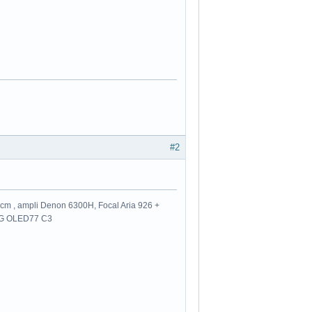
#2
m , ampli Denon 6300H, Focal Aria 926 +
 LG OLED77 C3