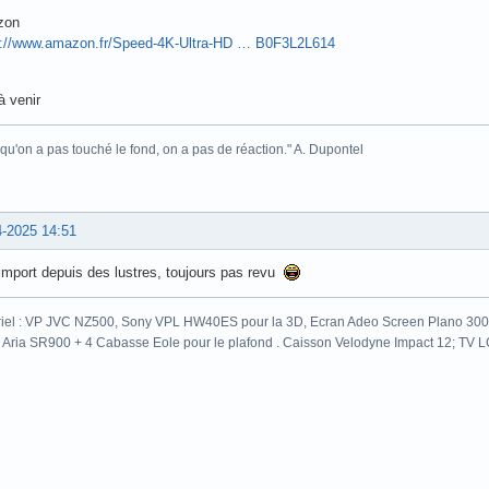
zon
s://www.amazon.fr/Speed-4K-Ultra-HD … B0F3L2L614
à venir
 qu'on a pas touché le fond, on a pas de réaction." A. Dupontel
4-2025 14:51
l'import depuis des lustres, toujours pas revu
iel : VP JVC NZ500, Sony VPL HW40ES pour la 3D, Ecran Adeo Screen Plano 300c
 Aria SR900 + 4 Cabasse Eole pour le plafond . Caisson Velodyne Impact 12; TV