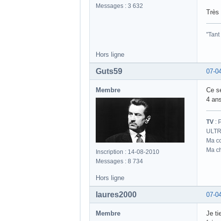
Messages : 3 632
Très 
"Tant
Hors ligne
Guts59
07-0
Membre
Ce s
4 an
TV
: 
ULTR
Ma co
Ma ch
Inscription : 14-08-2010
Messages : 8 734
Hors ligne
laures2000
07-0
Membre
Je ti