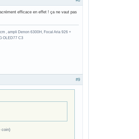
#8
Sacrément efficace en effet ! ça ne vaut pas
m , ampli Denon 6300H, Focal Aria 926 +
 LG OLED77 C3
#9
 coin)