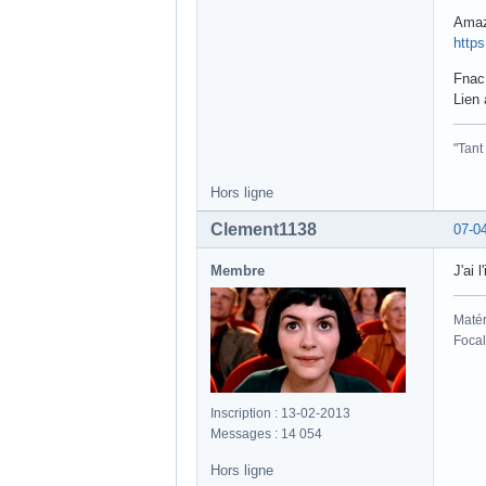
Ama
http
Fnac
Lien 
"Tant
Hors ligne
Clement1138
07-0
Membre
J'ai 
Matér
Focal
Inscription : 13-02-2013
Messages : 14 054
Hors ligne